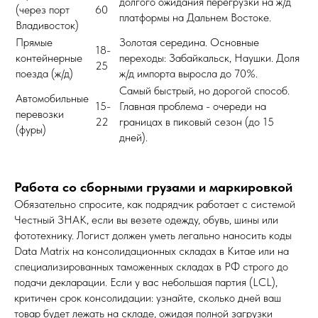
долгого ожидания перегрузки на ж/д
(через порт
60
платформы на Дальнем Востоке.
Владивосток)
Прямые
Золотая середина. Основные
18-
контейнерные
переходы: Забайкальск, Наушки. Доля
25
поезда (ж/д)
ж/д импорта выросла до 70%.
Самый быстрый, но дорогой способ.
Автомобильные
15-
Главная проблема - очереди на
перевозки
22
границах в пиковый сезон (до 15
(фуры)
дней).
Работа со сборными грузами и маркировкой
Обязательно спросите, как подрядчик работает с системой
Честный ЗНАК, если вы везете одежду, обувь, шины или
фототехнику. Логист должен уметь легально наносить коды
Data Matrix на консолидационных складах в Китае или на
специализированных таможенных складах в РФ строго до
подачи декларации. Если у вас небольшая партия (LCL),
критичен срок консолидации: узнайте, сколько дней ваш
товар будет лежать на складе, ожидая полной загрузки