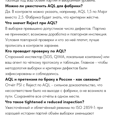
таблицы под ваш объём партии и выбранный уровень.
Можно ли ужесточить AQL для фабрики?
Да. В контракте можно указать, например, AQL 1,5 по Major
вместо 2,5. Фабрика будет знать, что критерии жёстче.
Что значит Reject при AQL?
В выборке превышено допустимое число дефектов. Партию
не принимают; возможны доработка и повторная инспекция.
Условия повторной проверки и кто за неё платит, лучше
прописать в контракте заранее.
Кто проводит проверку по AQL?
Сторонний инспектор (SGS, QIMA, локальные компании) или
ваш агент по чёткому протоколу и таблицам. Главное - чтобы
методология выборки и критерии дефектов были
зафиксированы и соблюдались.
AQL и претензия по браку в России - как связаны?
Отчёт PSI с Reject по AQL - сильное доказательство, что
несоответствие было на выходе с фабрики, а не возникло в
пути. Сохраняйте все отчёты в одном месте.
Что такое tightened и reduced inspection?
Ужесточённый и облегчённый режимы по ISO 2859-1: при
хорошей истории партий объём выборки уменьшают