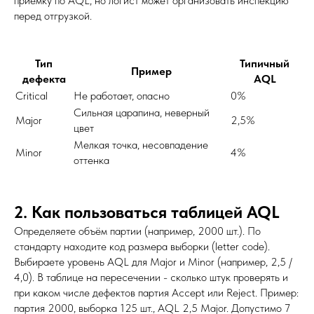
приёмку по AQL, но логист может организовать инспекцию
перед отгрузкой.
Тип
Типичный
Пример
дефекта
AQL
Critical
Не работает, опасно
0%
Сильная царапина, неверный
Major
2,5%
цвет
Мелкая точка, несовпадение
Minor
4%
оттенка
2. Как пользоваться таблицей AQL
Определяете объём партии (например, 2000 шт.). По
стандарту находите код размера выборки (letter code).
Выбираете уровень AQL для Major и Minor (например, 2,5 /
4,0). В таблице на пересечении - сколько штук проверять и
при каком числе дефектов партия Accept или Reject. Пример:
партия 2000, выборка 125 шт., AQL 2,5 Major. Допустимо 7