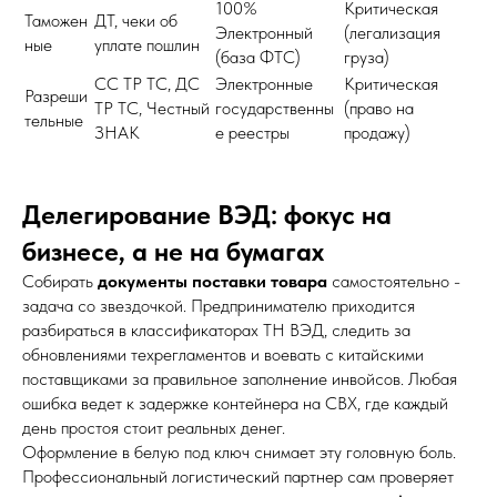
100%
Критическая
Таможен
ДТ, чеки об
Электронный
(легализация
ные
уплате пошлин
(база ФТС)
груза)
СС ТР ТС, ДС
Электронные
Критическая
Разреши
ТР ТС, Честный
государственны
(право на
тельные
ЗНАК
е реестры
продажу)
Делегирование ВЭД: фокус на
бизнесе, а не на бумагах
Собирать
документы поставки товара
самостоятельно -
задача со звездочкой. Предпринимателю приходится
разбираться в классификаторах ТН ВЭД, следить за
обновлениями техрегламентов и воевать с китайскими
поставщиками за правильное заполнение инвойсов. Любая
ошибка ведет к задержке контейнера на СВХ, где каждый
день простоя стоит реальных денег.
Оформление в белую под ключ снимает эту головную боль.
Профессиональный логистический партнер сам проверяет