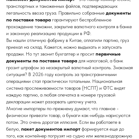
транспортных и таможенных файлов, подтверждающих
легальность ввоза груза. Правильно собранные
документы
по поставке товара
гарантируют беспроблемное
прохождение таможни, закрытие валютного контроля в банке
и законную реализацию продукции в РФ.
Вы нашли отличную фабрику в Китае, оплатили партию, груз
приехал на склад. Кажется, можно выдыхать и запускать
продажи. Но тут звонит бухгалтер и просит
первичные
документы по поставке товара
для налоговой, а банк
грозит штрафом за незакрытый валютный контроль. Знакомая
ситуация? В 2026 году контроль за трансграничными
операциями стал практически тотальным. Национальная
система прослеживаемости товаров (НСПТ) и ФТС видят
каждую партию, а любая опечатка в номере грузовой
декларации может разорвать цепочку учета.
Многие импортеры по-прежнему думают, что главное -
физически привезти товар, а бумаги как-нибудь нарисуются
потом. Это очень дорогая иллюзия. Если вы работаете в
белую,
пакет документов импорт
формируется еще до
того, как контейнер погрузят на судно или железнодорожную