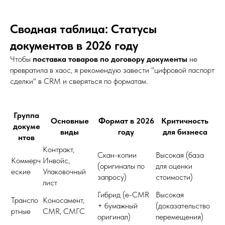
Сводная таблица: Статусы
документов в 2026 году
Чтобы
поставка товаров по договору документы
не
превратила в хаос, я рекомендую завести "цифровой паспорт
сделки" в CRM и сверяться по форматам.
Группа
Основные
Формат в 2026
Критичность
докуме
виды
году
для бизнеса
нтов
Контракт,
Скан-копии
Высокая (база
Коммерч
Инвойс,
(оригиналы по
для оценки
еские
Упаковочный
запросу)
стоимости)
лист
Гибрид (e-CMR
Высокая
Транспо
Коносамент,
+ бумажный
(доказательство
ртные
CMR, СМГС
оригинал)
перемещения)