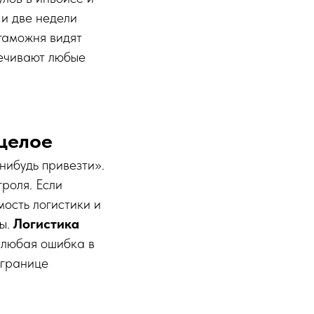
 и две недели
 таможня видят
ечивают любые
 целое
нибудь привезти».
троля. Если
ость логистики и
ты.
Логистика
 любая ошибка в
 границе