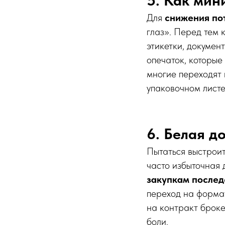
5. Как мин
Для
снижения по
глаз». Перед тем 
этикетки, докумен
опечаток, которые
многие переходят 
упаковочном листе
6. Белая д
Пытаться выстроит
часто избыточная 
закупкам послед
переход на форма
на контракт броке
боли.