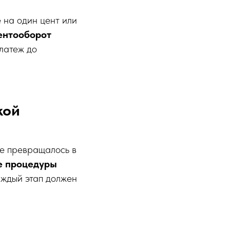
 на один цент или
ентооборот
латеж до
кой
е превращалось в
е процедуры
аждый этап должен