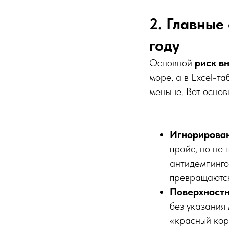
2. Главные
году
Основной
риск в
море, а в Excel-т
меньше. Вот основ
Игнорирован
прайс, но не 
антидемпинго
превращаются
Поверхностн
без указания
«красный кор