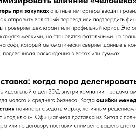
имизировать влияние «человека
терь при закупках
опытные импортеры вводят прави
как отправить валютный перевод или подтвердить фи
ты проверяет декларант или профильный юрист. Это 
 кажутся мелкими, но становятся фатальными на гран
на софт, который автоматически сверяет данные в кон
, подсвечивая расхождения в весах или суммах.
оставка: когда пора делегироват
ь идеальный отдел ВЭД внутри компании - задача а
для малого и среднего бизнеса. Когда
ошибки менед
ствия
начинают съедать маржу, логичным решением 
т «под ключ». Официальная доставка из Китая с пол
ра или по договору поставки снимает с вашего штат