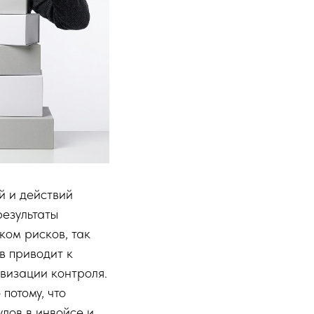
й и действий
результаты
ком рисков, так
в приводит к
визации контроля.
потому, что
лов в инвойсе и