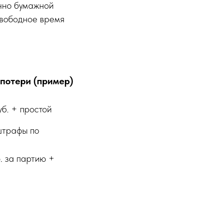
нно бумажной
свободное время
потери (пример)
б. + простой
штрафы по
. за партию +