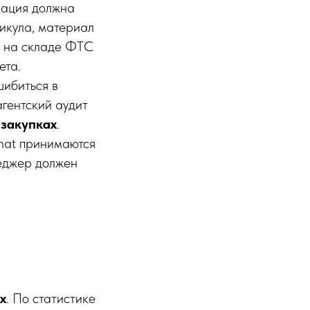
кация должна
тикула, материал
ль на складе ФТС
ета.
ибиться в
агентский аудит
 закупках
.
hat принимаются
неджер должен
х
. По статистике