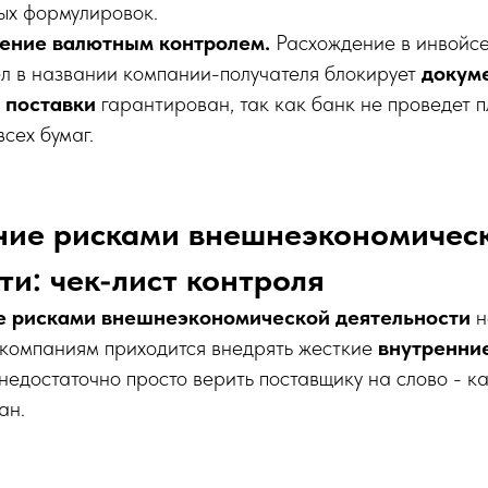
ых формулировок.
ение валютным контролем.
Расхождение в инвойсе
л в названии компании-получателя блокирует
докум
 поставки
гарантирован, так как банк не проведет п
сех бумаг.
ение рисками внешнеэкономичес
ти: чек-лист контроля
е рисками внешнеэкономической деятельности
н
 компаниям приходится внедрять жесткие
внутренни
 недостаточно просто верить поставщику на слово - к
ан.