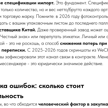
е спецификации импорт.
Это фундамент. Специфи
только количество, но и вес нетто/брутто каждого ар
 и торговую марку. Помните: в 2026 году фотоконтро
дать с вашим упаковочным листом до последнего палл
ставщика Китай.
Даже проверенный завод может ош
Честный знак» или перепутать этикетки. Личный или 
ой - это не роскошь, а способ
снижения потерь при
 переписки.
С 2025-2026 годов скриншоты из WeC
 вы зафиксировали этот канал связи в контракте. Ме
 мессенджере - это юридически значимое действие.
ка ошибок: сколько стоит
льность
, во что обходится
человеческий фактор в закупка