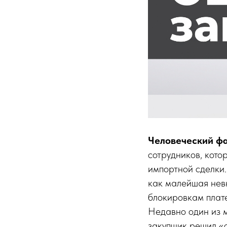
Человеческий фа
сотрудников, кото
импортной сделки.
как малейшая нев
блокировкам плат
Недавно один из м
закупщик решил «с