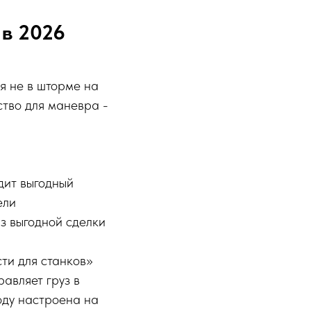
 в 2026
я не в шторме на
ство для маневра -
ит выгодный
ели
з выгодной сделки
ти для станков»
авляет груз в
оду настроена на