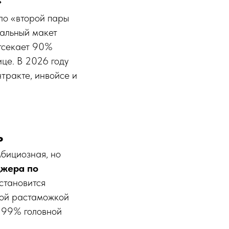
»
ло «второй пары
нальный макет
отсекает 90%
ице. В 2026 году
тракте, инвойсе и
ь
мбициозная, но
жера по
становится
ной растаможкой
а 99% головной