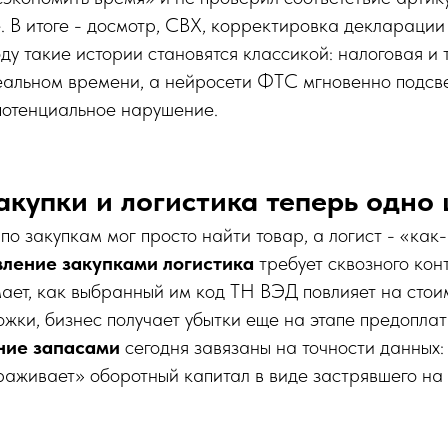
. В итоге - досмотр, СВХ, корректировка декларации
оду такие истории становятся классикой: налоговая и
еальном времени, а нейросети ФТС мгновенно подсв
потенциальное нарушение.
закупки и логистика теперь одно
о закупкам мог просто найти товар, а логист - «как-
вление закупками логистика
требует сквозного кон
ает, как выбранный им код ТН ВЭД повлияет на стоим
жки, бизнес получает убытки еще на этапе предопла
ние запасами
сегодня завязаны на точности данных:
раживает» оборотный капитал в виде застрявшего на