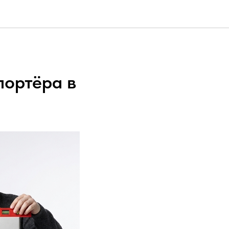
и
портёра в