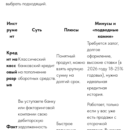
выбрать подходящий.
Инст
Минусы и
руме
Суть
Плюсы
«подводные
нт
камни»
Требуется залог,
долгое
Кред
Понятный
оформление,
ит на
Классический
продукт, можно
высокие ставки (в
касс
банковский кредит
взять крупную
2026 году 18-25%
овый
на пополнение
сумму на
годовых), нужна
разр
оборотных средств.
долгий срок.
идеальная
ыв
кредитная
история.
Вы уступаете банку
Работает, только
или факторинговой
если у вас уже
компании свою
есть продажи с
дебиторскую
Быстрое
отсрочкой
Факт
задолженность
получение
платежа. Высокая