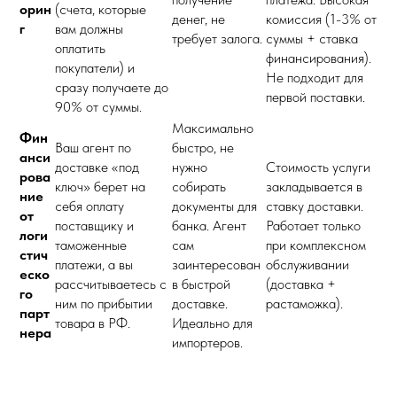
орин
(счета, которые
денег, не
комиссия (1-3% от
г
вам должны
требует залога.
суммы + ставка
оплатить
финансирования).
покупатели) и
Не подходит для
сразу получаете до
первой поставки.
90% от суммы.
Максимально
Фин
Ваш агент по
быстро, не
анси
доставке «под
нужно
Стоимость услуги
рова
ключ» берет на
собирать
закладывается в
ние
себя оплату
документы для
ставку доставки.
от
поставщику и
банка. Агент
Работает только
логи
таможенные
сам
при комплексном
стич
платежи, а вы
заинтересован
обслуживании
еско
рассчитываетесь с
в быстрой
(доставка +
го
ним по прибытии
доставке.
растаможка).
парт
товара в РФ.
Идеально для
нера
импортеров.