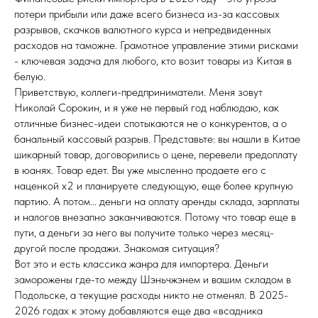
потери прибыли или даже всего бизнеса из-за кассовых
разрывов, скачков валютного курса и непредвиденных
расходов на таможне. Грамотное управление этими рисками
- ключевая задача для любого, кто возит товары из Китая в
белую.
Приветствую, коллеги-предприниматели. Меня зовут
Николай Сорокин, и я уже не первый год наблюдаю, как
отличные бизнес-идеи спотыкаются не о конкурентов, а о
банальный кассовый разрыв. Представьте: вы нашли в Китае
шикарный товар, договорились о цене, перевели предоплату
в юанях. Товар едет. Вы уже мысленно продаете его с
наценкой x2 и планируете следующую, еще более крупную
партию. А потом... деньги на оплату аренды склада, зарплаты
и налогов внезапно заканчиваются. Потому что товар еще в
пути, а деньги за него вы получите только через месяц-
другой после продажи. Знакомая ситуация?
Вот это и есть классика жанра для импортера. Деньги
заморожены где-то между Шэньчжэнем и вашим складом в
Подольске, а текущие расходы никто не отменял. В 2025-
2026 годах к этому добавляются еще два «всадника