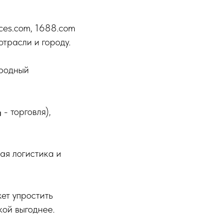
ces.com, 1688.com
отрасли и городу.
ородный
- торговля),
ая логистика и
ет упростить
кой выгоднее.