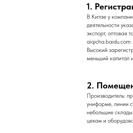
1. Регистр
В Китае у компан
деятельности ука
экспорт, оптова
aiqicha.baidu.com
Высокий зарегист
меньший капитал и
2. Помеще
Производитель: пр
униформе, линии с
небольшие склады 
цехам и оборудова