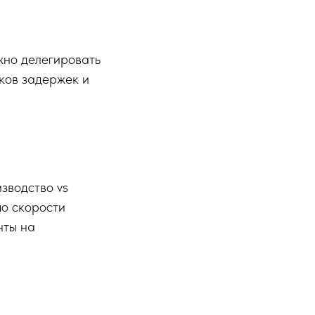
жно делегировать
сков задержек и
зводство vs
по скорости
нты на