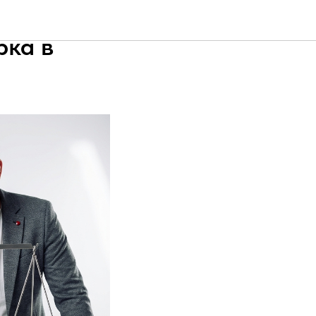
овой
рка в