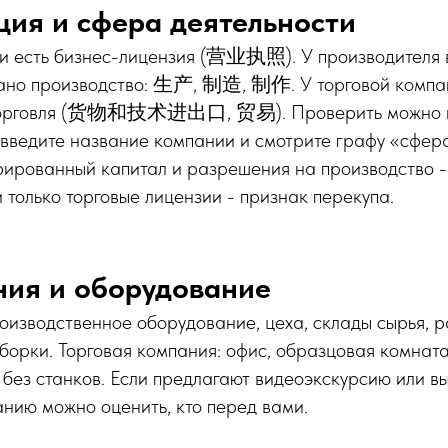
ация и сфера деятельности
ии есть бизнес-лицензия (营业执照). У производителя 
зано производство: 生产, 制造, 制作. У торговой компан
я торговля (货物和技术进出口, 贸易). Проверить можно 
: введите название компании и смотрите графу «сфер
рированный капитал и разрешения на производство -
 только торговые лицензии - признак перекупа.
ния и оборудование
оизводственное оборудование, цеха, склады сырья, р
борки. Торговая компания: офис, образцовая комната
без станков. Если предлагают видеоэкскурсию или вы
нию можно оценить, кто перед вами.