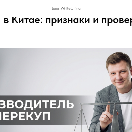
чить производителя от торг
Блог WhiteChina
 в Китае: признаки и прове