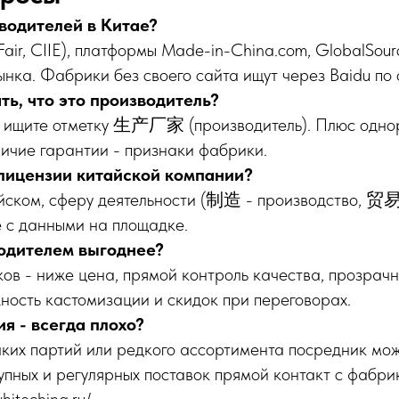
зводителей в Китае?
air, CIIE), платформы Made-in-China.com, GlobalSour
ынка. Фабрики без своего сайта ищут через Baidu по 
ть, что это производитель?
а ищите отметку 生产厂家 (производитель). Плюс одн
ичие гарантии - признаки фабрики.
 лицензии китайской компании?
ском, сферу деятельности (制造 - производство, 贸易 
 с данными на площадке.
одителем выгоднее?
в - ниже цена, прямой контроль качества, прозрачн
ность кастомизации и скидок при переговорах.
я - всегда плохо?
лких партий или редкого ассортимента посредник мож
рупных и регулярных поставок прямой контакт с фабри