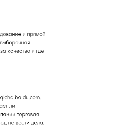
удование и прямой
и выборочная
за качество и где
icha.baidu.com:
ает ли
пании торговая
од не вести дела.