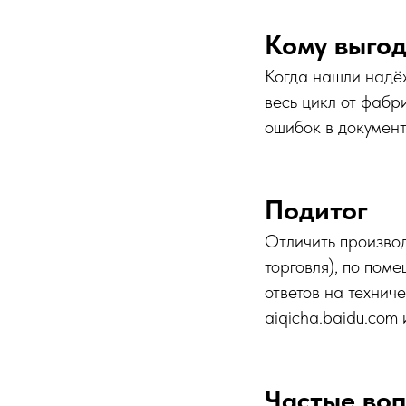
Кому выгод
Когда нашли надёж
весь цикл от фабр
ошибок в документ
Подитог
Отличить производ
торговля), по пом
ответов на технич
aiqicha.baidu.com
Частые во