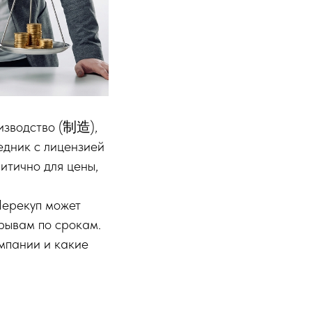
оизводство (制造),
едник с лицензией
итично для цены,
 Перекуп может
срывам по срокам.
омпании и какие