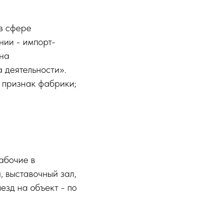
в сфере
ии - импорт-
на
а деятельности».
 признак фабрики;
абочие в
, выставочный зал,
езд на объект - по