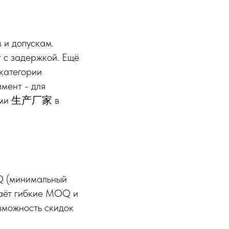
 и допускам.
т с задержкой. Ещё
 категории
мент - для
ифами 生产厂家 в
Q (минимальный
даёт гибкие MOQ и
зможность скидок