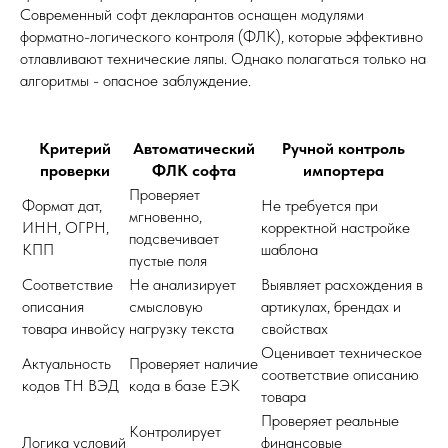
Современный софт декларантов оснащен модулями
форматно-логического контроля (ФЛК), которые эффективно
отлавливают технические ляпы. Однако полагаться только на
алгоритмы - опасное заблуждение.
Критерий
Автоматический
Ручной контроль
проверки
ФЛК софта
импортера
Проверяет
Формат дат,
Не требуется при
мгновенно,
ИНН, ОГРН,
корректной настройке
подсвечивает
КПП
шаблона
пустые поля
Соответствие
Не анализирует
Выявляет расхождения в
описания
смысловую
артикулах, брендах и
товара инвойсу
нагрузку текста
свойствах
Оценивает техническое
Актуальность
Проверяет наличие
соответствие описанию
кодов ТН ВЭД
кода в базе ЕЭК
товара
Проверяет реальные
Контролирует
Логика условий
финансовые