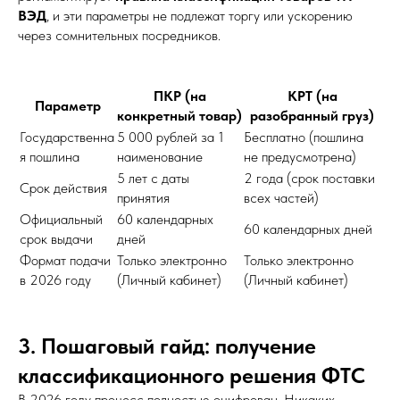
ВЭД
, и эти параметры не подлежат торгу или ускорению
через сомнительных посредников.
ПКР (на
КРТ (на
Параметр
конкретный товар)
разобранный груз)
Государственна
5 000 рублей за 1
Бесплатно (пошлина
я пошлина
наименование
не предусмотрена)
5 лет с даты
2 года (срок поставки
Срок действия
принятия
всех частей)
Официальный
60 календарных
60 календарных дней
срок выдачи
дней
Формат подачи
Только электронно
Только электронно
в 2026 году
(Личный кабинет)
(Личный кабинет)
3. Пошаговый гайд: получение
классификационного решения ФТС
В 2026 году процесс полностью оцифрован. Никаких