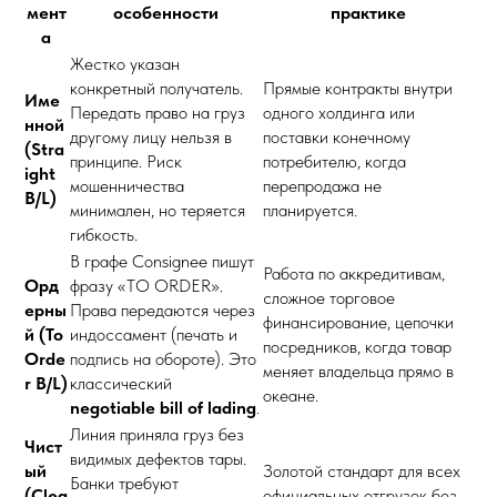
мент
особенности
практике
а
Жестко указан
конкретный получатель.
Прямые контракты внутри
Име
Передать право на груз
одного холдинга или
нной
другому лицу нельзя в
поставки конечному
(Stra
принципе. Риск
потребителю, когда
ight
мошенничества
перепродажа не
B/L)
минимален, но теряется
планируется.
гибкость.
В графе Consignee пишут
Работа по аккредитивам,
Орд
фразу «TO ORDER».
сложное торговое
ерны
Права передаются через
финансирование, цепочки
й (To
индоссамент (печать и
посредников, когда товар
Orde
подпись на обороте). Это
меняет владельца прямо в
r B/L)
классический
океане.
negotiable bill of lading
.
Линия приняла груз без
Чист
видимых дефектов тары.
ый
Золотой стандарт для всех
Банки требуют
(Clea
официальных отгрузок без