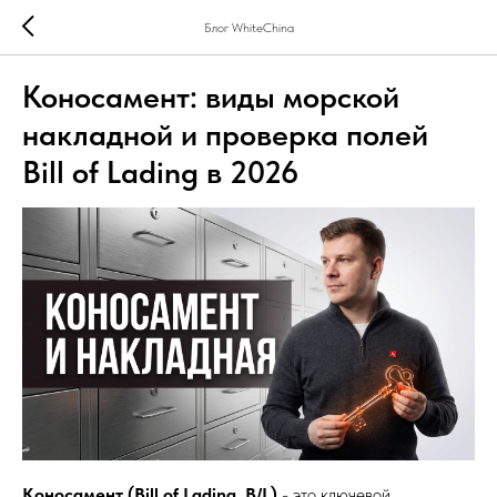
Блог WhiteChina
Коносамент: виды морской
накладной и проверка полей
Bill of Lading в 2026
Коносамент (Bill of Lading, B/L)
- это ключевой