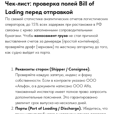
Чек-лист: проверка полей Bill of
Lading перед отправкой
По свежей статистике аналитических отчетов логистических
операторов, до 15% всех задержек при растаможке в РФ
связаны с криво заполненными сопроводительными
бумагами. Чтобы
коносамент груза
не стал причиной
выставления счетов за демередж (простой контейнера),
проверяйте драфт (черновик) по жесткому алгоритму до того,
как судно выйдет из порта.
Реквизиты сторон (Shipper / Consignee).
Проверяйте каждую запятую, индекс и форму
собственности. Если в контракте указано ООО
«Альфа», а в документе написано OOO Alfa,
таможенный инспектор имеет полное право запросить
дополнительные пояснения. Это гарантированно
увеличит срок выпуска на несколько дней.
Порты (Port of Loading / Discharge).
Убедитесь, что
точки маршрута бьются с условиями вашего договора