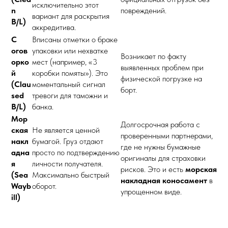
исключительно этот
n
повреждений.
вариант для раскрытия
B/L)
аккредитива.
С
Вписаны отметки о браке
огов
упаковки или нехватке
Возникает по факту
орко
мест (например, «3
выявленных проблем при
й
коробки помяты»). Это
физической погрузке на
(Clau
моментальный сигнал
борт.
sed
тревоги для таможни и
B/L)
банка.
Мор
Долгосрочная работа с
ская
Не является ценной
проверенными партнерами,
накл
бумагой. Груз отдают
где не нужны бумажные
адна
просто по подтверждению
оригиналы для страховки
я
личности получателя.
рисков. Это и есть
морская
(Sea
Максимально быстрый
накладная коносамент
в
Wayb
оборот.
упрощенном виде.
ill)