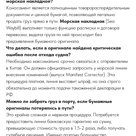
морской накладной?
Коносамент является полноценным товарораспорядительным
документом и ценной бумагой, позволяющей легально
продать груз прямо в пути.
Морская накладная
(Sea
Waybill) выполняет только функцию расписки и договора
перевозки, выдача груза по ней происходит без
предъявления бумажного оригинала.
Что делать, если в оригинале найдена критическая
ошибка после отхода судна?
Необходимо максимально срочно связаться с отправителем
в Китае. Он должен официально запросить у морской линии
внесение изменений (выпуск Manifest Corrector). Эта
процедура платная, линия выставит штраф, но она строго
обязательна до момента подачи таможенной декларации в
РФ.
Можно ли забрать груз в порту, если бумажные
оригиналы потерялись в пути?
Это крайне сложная и нервная процедура. Потребуется
предоставить линии банковскую гарантию на сумму,
превышающую стоимость груза в 1.5-2 раза, либо получать
судебное решение. Именно поэтому большинство