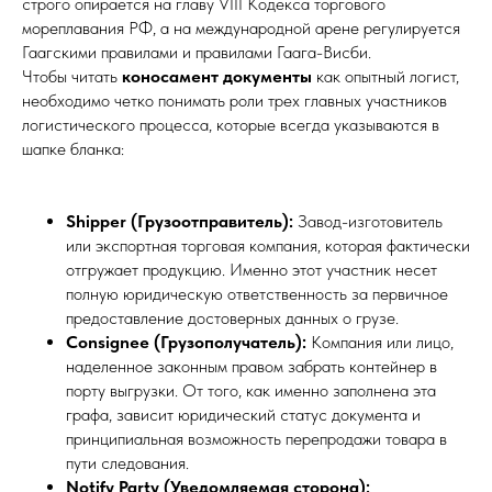
строго опирается на главу VIII Кодекса торгового
мореплавания РФ, а на международной арене регулируется
Гаагскими правилами и правилами Гаага-Висби.
Чтобы читать
коносамент документы
как опытный логист,
необходимо четко понимать роли трех главных участников
логистического процесса, которые всегда указываются в
шапке бланка:
Shipper (Грузоотправитель):
Завод-изготовитель
или экспортная торговая компания, которая фактически
отгружает продукцию. Именно этот участник несет
полную юридическую ответственность за первичное
предоставление достоверных данных о грузе.
Consignee (Грузополучатель):
Компания или лицо,
наделенное законным правом забрать контейнер в
порту выгрузки. От того, как именно заполнена эта
графа, зависит юридический статус документа и
принципиальная возможность перепродажи товара в
пути следования.
Notify Party (Уведомляемая сторона):