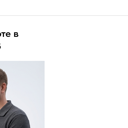
те в
З