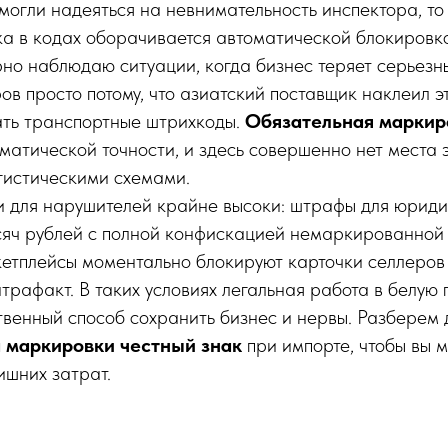
огли надеяться на невнимательность инспектора, то
а в кодах оборачивается автоматической блокировко
рно наблюдаю ситуации, когда бизнес теряет серьезн
ов просто потому, что азиатский поставщик наклеил э
ть транспортные штрихкоды.
Обязательная маркир
матической точности, и здесь совершенно нет места
гистическими схемами.
 для нарушителей крайне высоки: штрафы для юриди
сяч рублей с полной конфискацией немаркированной 
ркетплейсы моментально блокируют карточки селлеро
трафакт. В таких условиях легальная работа в белую
твенный способ сохранить бизнес и нервы. Разберем 
 маркировки честный знак
при импорте, чтобы вы 
ишних затрат.