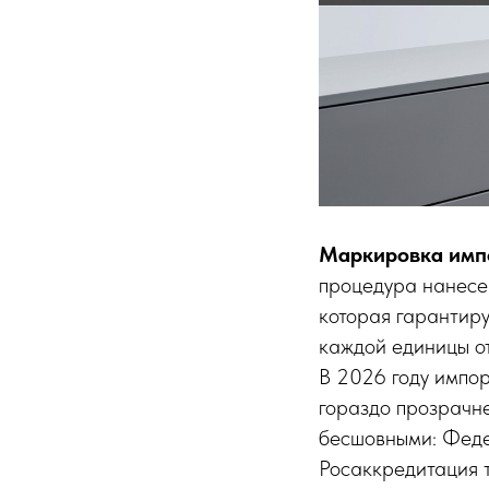
Маркировка импо
процедура нанесен
которая гарантиру
каждой единицы от
В 2026 году импор
гораздо прозрачн
бесшовными: Феде
Росаккредитация т