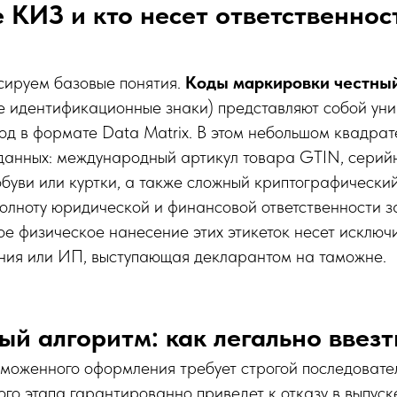
е КИЗ и кто несет ответственнос
сируем базовые понятия.
Коды маркировки честный
е идентификационные знаки) представляют собой ун
од в формате Data Matrix. В этом небольшом квадра
данных: международный артикул товара GTIN, серий
буви или куртки, а также сложный криптографический
полноту юридической и финансовой ответственности з
ое физическое нанесение этих этикеток несет исключ
ния или ИП, выступающая декларантом на таможне.
ый алгоритм: как легально ввезт
моженного оформления требует строгой последовател
го этапа гарантированно приведет к отказу в выпуск