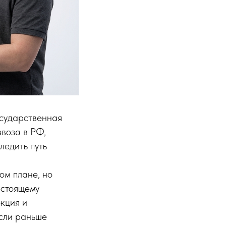
осударственная
воза в РФ,
ледить путь
ом плане, но
астоящему
кция и
Если раньше