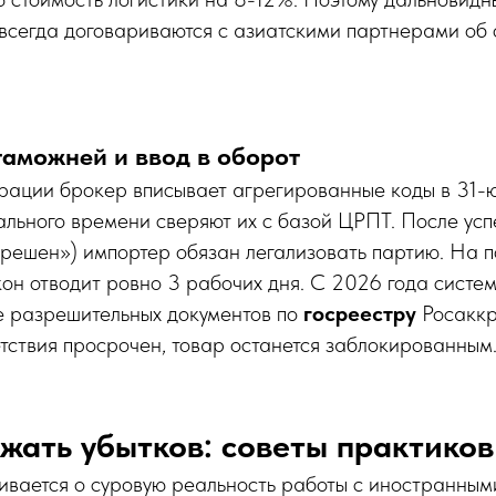
всегда договариваются с азиатскими партнерами об 
таможней и ввод в оборот
рации брокер вписывает агрегированные коды в 31-
льного времени сверяют их с базой ЦРПТ. После усп
зрешен») импортер обязан легализовать партию. На п
кон отводит ровно 3 рабочих дня. С 2026 года систе
е разрешительных документов по
госреестру
Росаккр
тствия просрочен, товар останется заблокированным
ежать убытков: советы практиков
ивается о суровую реальность работы с иностранным