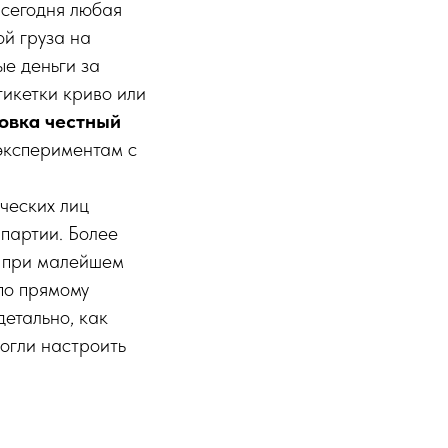
 сегодня любая
й груза на
ые деньги за
тикетки криво или
овка честный
 экспериментам с
ческих лиц
партии. Более
в при малейшем
 по прямому
детально, как
могли настроить