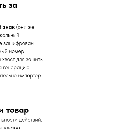
ть за
 знак
(они же
икальный
те зашифрован
ный номер
 хвост для защиты
а генерацию,
ительно импортер -
и товар
ьности действий.
е товара.