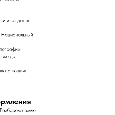
си и создание
в Национальный
пографии.
овке до
плата пошлин
формления
 Разберем самые