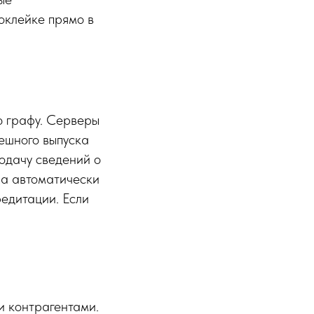
оклейке прямо в
ю графу. Серверы
ешного выпуска
одачу сведений о
ма автоматически
едитации. Если
.
и контрагентами.