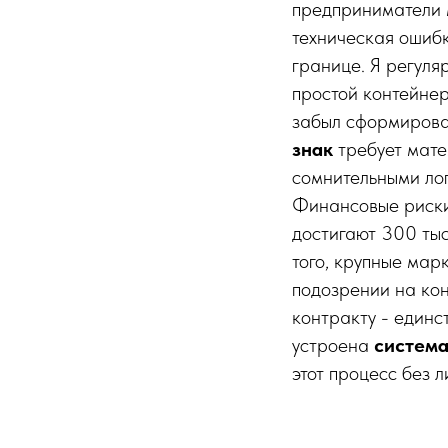
предприниматели м
техническая ошибк
границе. Я регуля
простой контейнер
забыл сформирова
знак
требует мате
сомнительными ло
Финансовые риски
достигают 300 ты
того, крупные ма
подозрении на кон
контракту - единс
устроена
система
этот процесс без л