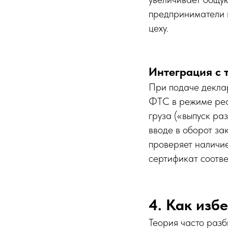
предприниматели 
цеху.
Интеграция с 
При подаче декла
ФТС в режиме реа
груза («выпуск ра
вводе в оборот за
проверяет наличи
сертификат соотве
4. Как изб
Теория часто разб