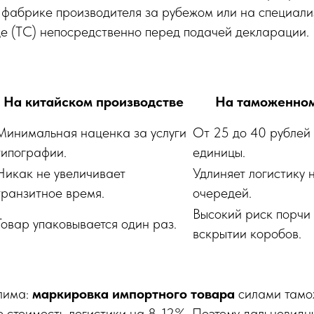
а фабрике производителя за рубежом или на специал
е (ТС) непосредственно перед подачей декларации.
На китайском производстве
На таможенном
Минимальная наценка за услуги
От 25 до 40 рублей 
типографии.
единицы.
Никак не увеличивает
Удлиняет логистику 
транзитное время.
очередей.
Высокий риск порчи
Товар упаковывается один раз.
вскрытии коробов.
лима:
маркировка импортного товара
силами тамо
 стоимость логистики на 8-12%. Поэтому дальновидн