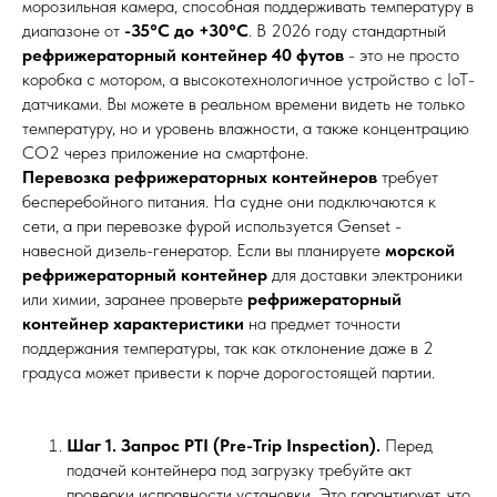
морозильная камера, способная поддерживать температуру в
диапазоне от
-35°C до +30°C
. В 2026 году стандартный
рефрижераторный контейнер 40 футов
- это не просто
коробка с мотором, а высокотехнологичное устройство с IoT-
датчиками. Вы можете в реальном времени видеть не только
температуру, но и уровень влажности, а также концентрацию
CO2 через приложение на смартфоне.
Перевозка рефрижераторных контейнеров
требует
бесперебойного питания. На судне они подключаются к
сети, а при перевозке фурой используется Genset -
навесной дизель-генератор. Если вы планируете
морской
рефрижераторный контейнер
для доставки электроники
или химии, заранее проверьте
рефрижераторный
контейнер характеристики
на предмет точности
поддержания температуры, так как отклонение даже в 2
градуса может привести к порче дорогостоящей партии.
Шаг 1. Запрос PTI (Pre-Trip Inspection).
Перед
подачей контейнера под загрузку требуйте акт
проверки исправности установки. Это гарантирует, что