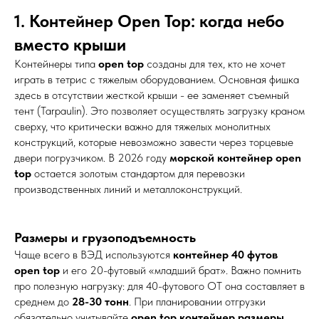
1. Контейнер Open Top: когда небо
вместо крыши
Контейнеры типа
open top
созданы для тех, кто не хочет
играть в тетрис с тяжелым оборудованием. Основная фишка
здесь в отсутствии жесткой крыши - ее заменяет съемный
тент (Tarpaulin). Это позволяет осуществлять загрузку краном
сверху, что критически важно для тяжелых монолитных
конструкций, которые невозможно завести через торцевые
двери погрузчиком. В 2026 году
морской контейнер open
top
остается золотым стандартом для перевозки
производственных линий и металлоконструкций.
Размеры и грузоподъемность
Чаще всего в ВЭД используются
контейнер 40 футов
open top
и его 20-футовый «младший брат». Важно помнить
про полезную нагрузку: для 40-футового OT она составляет в
среднем до
28-30 тонн
. При планировании отгрузки
обязательно учитывайте
open top контейнер размеры
,