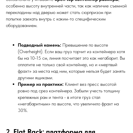
особенно высоту внутренней части, так как наличие съемной
перекладины над дверью может стать сюрпризом при
попытке заехать внутрь с каким-то специфическим
оборудованием.
Подводный камень:
Превышение по высоте
(Overheight). Если ваш груз торчит из контейнера хотя
бы на 10-15 см, линия посчитает это как негабарит. Вы
оплатите не только свой контейнер, но и «мертвый
фрахт» за места над ним, которые нельзя будет занять
другими ящиками.
Пример из практики:
Клиент вез пресс высотой
ровно под срез контейнера. Забыли учесть толщину
крепежных рам и тента - в итоге груз стал
«негабаритным» по высоте, что увеличило фрахт на
30%.
2. Flat Rack: платформа для