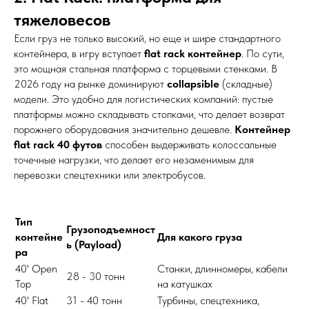
тяжеловесов
Если груз не только высокий, но еще и шире стандартного
контейнера, в игру вступает
flat rack контейнер
. По сути,
это мощная стальная платформа с торцевыми стенками. В
2026 году на рынке доминируют
collapsible
(складные)
модели. Это удобно для логистических компаний: пустые
платформы можно складывать стопками, что делает возврат
порожнего оборудования значительно дешевле.
Контейнер
flat rack 40 футов
способен выдерживать колоссальные
точечные нагрузки, что делает его незаменимым для
перевозки спецтехники или электробусов.
Тип
Грузоподъемност
контейне
Для какого груза
ь (Payload)
ра
40' Open
Станки, длинномеры, кабели
28 - 30 тонн
Top
на катушках
40' Flat
31 - 40 тонн
Турбины, спецтехника,