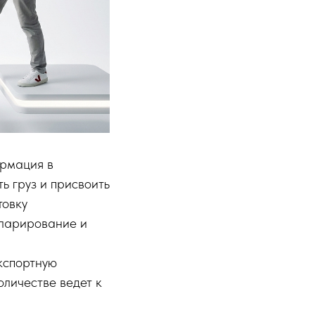
ормация в
ь груз и присвоить
товку
кларирование и
экспортную
личестве ведет к