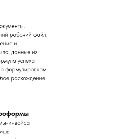
окументы,
ний рабочий файл,
чение и
ило: данные из
ормула успеха
но формулировкам
Любое расхождение
проформы
рмы-инвойса
лишь