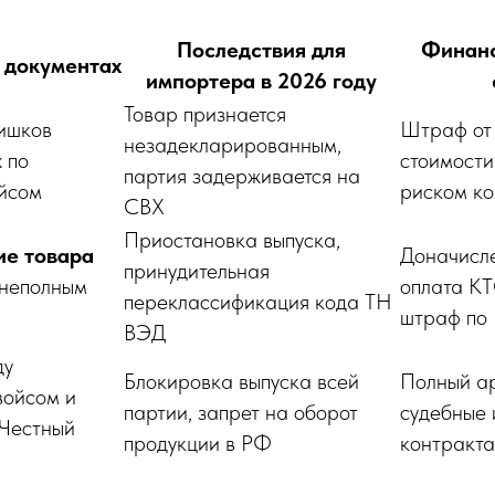
Последствия для
Финанс
 документах
импортера в 2026 году
Товар признается
ишков
Штраф от
незадекларированным,
 по
стоимости
партия задерживается на
йсом
риском к
СВХ
Приостановка выпуска,
ие товара
Доначисле
принудительная
 неполным
оплата КТ
переклассификация кода ТН
штраф по
ВЭД
ду
Блокировка выпуска всей
Полный ар
войсом и
партии, запрет на оборот
судебные 
 Честный
продукции в РФ
контракта