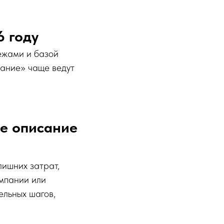
6 году
тежами и базой
вание» чаще ведут
ое описание
лишних затрат,
омпании или
ельных шагов,