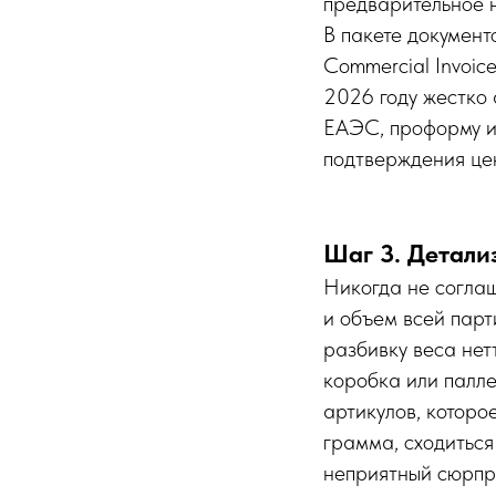
предварительное 
В пакете документ
Commercial Invoic
2026 году жестко 
ЕАЭС, проформу и
подтверждения цен
Шаг 3. Детали
Никогда не соглаш
и объем всей парт
разбивку веса нетт
коробка или палле
артикулов, которо
грамма, сходиться
неприятный сюрпр