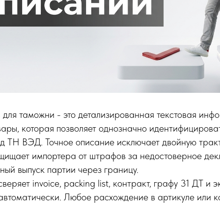
 для таможни - это детализированная текстовая инф
ары, которая позволяет однозначно идентифицироват
од ТН ВЭД. Точное описание исключает двойную трак
ащищает импортера от штрафов за недостоверное де
ный выпуск партии через границу.
еряет invoice, packing list, контракт, графу 31 ДТ и 
втоматически. Любое расхождение в артикуле или ко