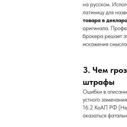
на русском. Испол
латиницу для назв
товара в деклар
оригинала. Профес
брокера решает эт
искажения смысла
3. Чем гро
штрафы
Ошибки в описании
устного замечания
16.2 КоАП РФ (Не
оказаться фатальны