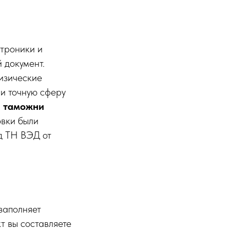
ктроники и
 документ.
изические
 и точную сферу
я таможни
овки были
д ТН ВЭД от
 заполняет
т вы составляете