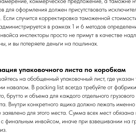
намерение, коммерческое предложение, а таможне н
ов для оформления должен присутствовать исключите
e. Если случится корректировка таможенной стоимости
администрируется в рамках 1 и 6 методов определен
нвойса инспекторы просто не примут в качестве над
ы, и вы потеряете деньги на пошлинах.
зация упаковочного листа по коробкам
айтесь на обобщенный упаковочный лист, где указан 
ии навалом. В packing list всегда требуйте от фабрик
о, брутто и объема для каждого отдельного грузового 
та. Внутри конкретного ящика должно лежать именно 
е заявлено для этого места. Сумма всех мест обязана 
 с финальным инвойсом, иначе при взвешивании на г
из.