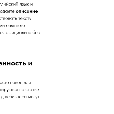
глийский язык и
подаете
описание
ствовать тексту
ми опытного
тся официально без
енность и
осто повод для
ируются по статье
для бизнеса могут