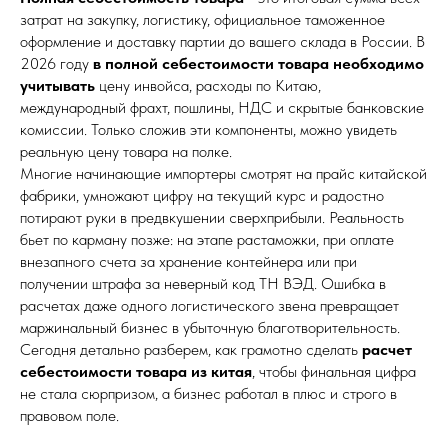
затрат на закупку, логистику, официальное таможенное
оформление и доставку партии до вашего склада в России. В
2026 году
в полной себестоимости товара необходимо
учитывать
цену инвойса, расходы по Китаю,
международный фрахт, пошлины, НДС и скрытые банковские
комиссии. Только сложив эти компоненты, можно увидеть
реальную цену товара на полке.
Многие начинающие импортеры смотрят на прайс китайской
фабрики, умножают цифру на текущий курс и радостно
потирают руки в предвкушении сверхприбыли. Реальность
бьет по карману позже: на этапе растаможки, при оплате
внезапного счета за хранение контейнера или при
получении штрафа за неверный код ТН ВЭД. Ошибка в
расчетах даже одного логистического звена превращает
маржинальный бизнес в убыточную благотворительность.
Сегодня детально разберем, как грамотно сделать
расчет
себестоимости товара из китая
, чтобы финальная цифра
не стала сюрпризом, а бизнес работал в плюс и строго в
правовом поле.