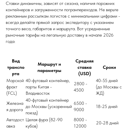
Ставки динамичны, зависят от сезона, наличия порожних
контейнеров и загруженности погранпереходов. Не верьте
рекламным рассылкам логистов с минимальными цифрами -
всегда делайте прямой запрос экспедитору с указанием
точного веса, габаритов и маршрута. Вот усредненные
рыночные тарифы на легальную доставку в начале 2026
года:
Вид
Средняя
Маршрут и
транспо
ставка
Сроки
параметры
рта
(USD)
Морской
40-футовый контейнер,
40-55 дней
2800 -
фрахт
порты Китая -
(до Москвы с
4500
(FCL)
Владивосток
ЖД)
40-футовый контейнер
Железна
6500 -
до Москвы (ускоренный
18-25 дней
я дорога
9000
поезд)
Автодост
Целая фура (82-90
8000 -
20-28 дней
авка
кубов)
12000