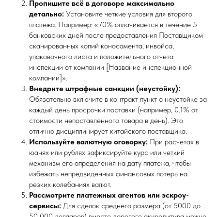
Пропишите всё в договоре максимально
детально:
Установите четкие условия для второго
платежа. Например: «70% оплачивается в течение 5
банковских дней после предоставления Поставщиком
сканированных копий коносамента, инвойса,
упаковочного листа и положительного отчета
инспекции от компании [Название инспекционной
компании]».
Внедрите штрафные санкции (неустойку):
Обязательно включите в контракт пункт о неустойке за
каждый день просрочки поставки (например, 0.1% от
стоимости непоставленного товара в день). Это
отлично дисциплинирует китайского поставщика.
Используйте валютную оговорку:
При расчетах в
юанях или рублях зафиксируйте курс или четкий
механизм его определения на дату платежа, чтобы
избежать непредвиденных финансовых потерь на
резких колебаниях валют.
Рассмотрите платежных агентов или эскроу-
сервисы:
Для сделок среднего размера (от 5000 до
50 000 долларов) вместо дорогого аккредитива можно