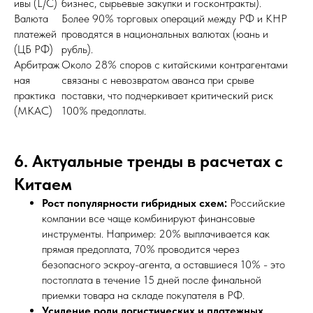
ивы (L/C)
бизнес, сырьевые закупки и госконтракты).
Валюта
Более 90% торговых операций между РФ и КНР
платежей
проводятся в национальных валютах (юань и
(ЦБ РФ)
рубль).
Арбитраж
Около 28% споров с китайскими контрагентами
ная
связаны с невозвратом аванса при срыве
практика
поставки, что подчеркивает критический риск
(МКАС)
100% предоплаты.
6. Актуальные тренды в расчетах с
Китаем
Рост популярности гибридных схем:
Российские
компании все чаще комбинируют финансовые
инструменты. Например: 20% выплачивается как
прямая предоплата, 70% проводится через
безопасного эскроу-агента, а оставшиеся 10% - это
постоплата в течение 15 дней после финальной
приемки товара на складе покупателя в РФ.
Усиление роли логистических и платежных