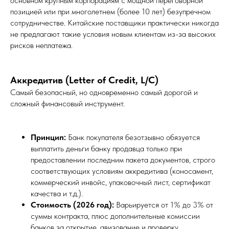
основном крупным корпорациям с мощной переговорной
позицией или при многолетнем (более 10 лет) безупречном
сотрудничестве. Китайские поставщики практически никогда
не предлагают такие условия новым клиентам из-за высоких
рисков неплатежа.
Аккредитив (Letter of Credit, L/C)
Самый безопасный, но одновременно самый дорогой и
сложный финансовый инструмент.
Принцип:
Банк покупателя безотзывно обязуется
выплатить деньги банку продавца только при
предоставлении последним пакета документов, строго
соответствующих условиям аккредитива (коносамент,
коммерческий инвойс, упаковочный лист, сертификат
качества и т.д.).
Стоимость (2026 год):
Варьируется от 1% до 3% от
суммы контракта, плюс дополнительные комиссии
банков за открытие, авизование и проверку