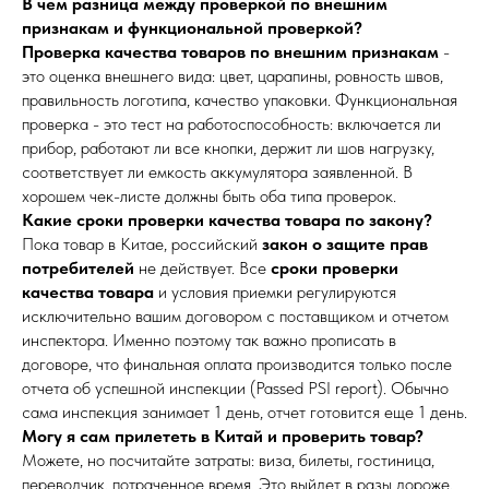
В чем разница между проверкой по внешним
признакам и функциональной проверкой?
Проверка качества товаров по внешним признакам
-
это оценка внешнего вида: цвет, царапины, ровность швов,
правильность логотипа, качество упаковки. Функциональная
проверка - это тест на работоспособность: включается ли
прибор, работают ли все кнопки, держит ли шов нагрузку,
соответствует ли емкость аккумулятора заявленной. В
хорошем чек-листе должны быть оба типа проверок.
Какие сроки проверки качества товара по закону?
Пока товар в Китае, российский
закон о защите прав
потребителей
не действует. Все
сроки проверки
качества товара
и условия приемки регулируются
исключительно вашим договором с поставщиком и отчетом
инспектора. Именно поэтому так важно прописать в
договоре, что финальная оплата производится только после
отчета об успешной инспекции (Passed PSI report). Обычно
сама инспекция занимает 1 день, отчет готовится еще 1 день.
Могу я сам прилететь в Китай и проверить товар?
Можете, но посчитайте затраты: виза, билеты, гостиница,
переводчик, потраченное время. Это выйдет в разы дороже,