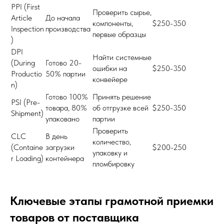
PPI (First
Проверить сырье,
Article
До начала
компоненты,
$250-350
Inspection
производства
первые образцы
)
DPI
Найти системные
(During
Готово 20-
ошибки на
$250-350
Productio
50% партии
конвейере
n)
Готово 100%
Принять решение
PSI (Pre-
товара, 80%
об отгрузке всей
$250-350
Shipment)
упаковано
партии
Проверить
CLC
В день
количество,
(Containe
загрузки
$200-250
упаковку и
r Loading)
контейнера
пломбировку
Ключевые этапы грамотной приемки
товаров от поставщика