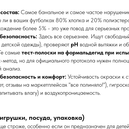
состав:
Самое банальное и самое частое нарушение
о ли в ваших футболках 80% хлопка и 20% полиэстер
хождение более 5% - это уже повод для серьезных пр
безопасность:
Здесь все серьезнее. Ищут свободн
я детской одежды), проверяют
pH
водной вытяжки и о
 Те самые
тест-полоски на формальдегид при испы
сс-метод, но для официального протокола нужен полно
 анализ.
безопасность и комфорт:
Устойчивость окраски к ст
т, отзывы на маркетплейсах "все полиняло!"), гигроск
впитывать влагу) и воздухопроницаемость.
(игрушки, посуда, упаковка)
ще строже, особенно если он предназначен для детей