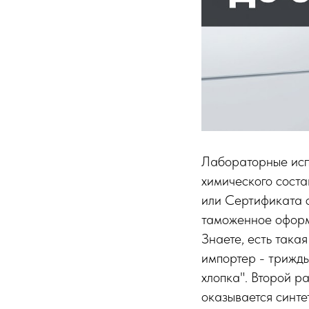
Лабораторные испы
химического соста
или Сертификата с
таможенное оформ
Знаете, есть така
импортер - трижды
хлопка". Второй р
оказывается синте