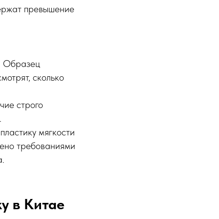
держат превышение
и. Образец
мотрят, сколько
ичие строго
.
пластику мягкости
чено требованиями
а.
у в Китае