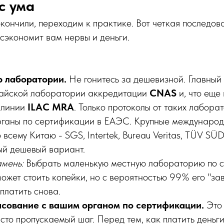
с ума
окончили, переходим к практике. Вот четкая последов
 сэкономит вам нервы и деньги.
р лаборатории.
Не гонитесь за дешевизной. Главный
тайской лаборатории аккредитации
CNAS
и, что еще
 линии
ILAC MRA
. Только протоколы от таких лабора
ганы по сертификации в ЕАЭС. Крупные международ
всему Китаю - SGS, Intertek, Bureau Veritas, TÜV SÜD
мый дешевый вариант.
мень:
Выбрать маленькую местную лабораторию по с
ожет стоить копейки, но с вероятностью 99% его "зав
платить снова.
асование с вашим органом по сертификации.
Это 
сто пропускаемый шаг. Перед тем, как платить деньг