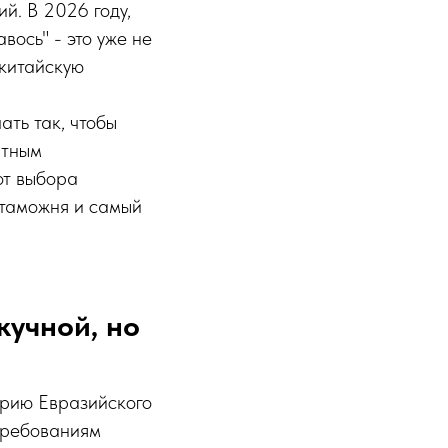
й. В 2026 году,
вось" - это уже не
 китайскую
ать так, чтобы
нтным
от выбора
 таможня и самый
кучной, но
торию Евразийского
 требованиям