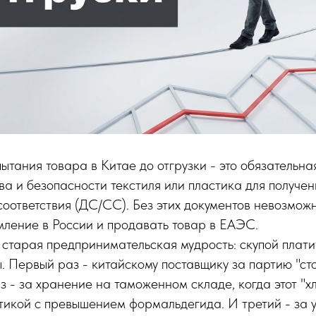
тания товара в Китае до отгрузки - это обязательна
ва и безопасности текстиля или пластика для получе
оответствия (ДС/СС). Без этих документов невозмож
ление в России и продавать товар в ЕАЭС.
я старая предпринимательская мудрость: скупой плати
. Первый раз - китайскому поставщику за партию "ст
аз - за хранение на таможенном складе, когда этот "х
тикой с превышением формальдегида. И третий - за 