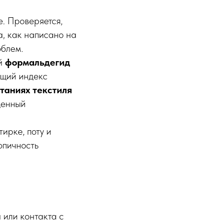
. Проверяется,
а, как написано на
облем.
ый
формальдегид
бщий индекс
таниях текстиля
ценный
ирке, поту и
опичность
 или контакта с