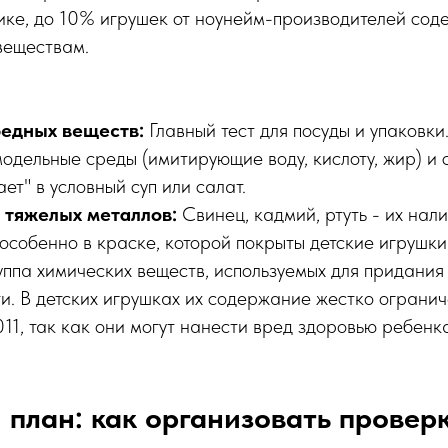
тике, до 10% игрушек от ноунейм-производителей со
веществам.
едных веществ:
Главный тест для посуды и упаковк
одельные среды (имитирующие воду, кислоту, жир) и с
ает" в условный суп или салат.
тяжелых металлов:
Свинец, кадмий, ртуть - их нал
особенно в краске, которой покрыты детские игрушки
ппа химических веществ, используемых для придания 
ти. В детских игрушках их содержание жестко ограни
11, так как они могут нанести вред здоровью ребенк
план: как организовать проверк