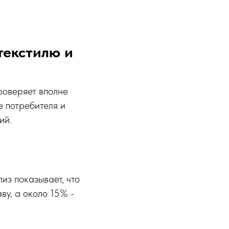
текстилю и
роверяет вполне
е потребителя и
ий.
из показывает, что
у, а около 15% -