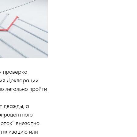
я проверка
ния Декларации
но легально пройти
т дважды, а
опроцентного
лопок" внезапно
утилизацию или