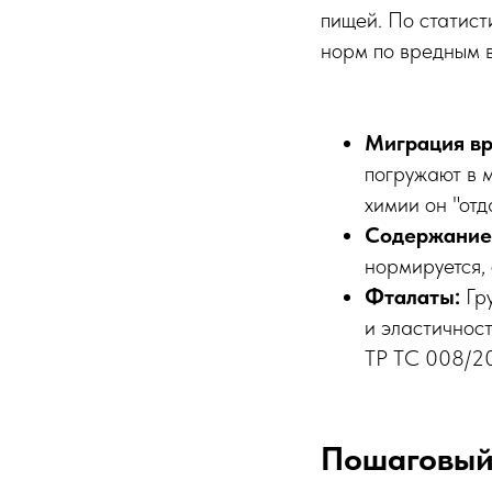
пищей. По статис
норм по вредным 
Миграция вр
погружают в м
химии он "отд
Содержание 
нормируется, 
Фталаты:
Гру
и эластичнос
ТР ТС 008/20
Пошаговый 