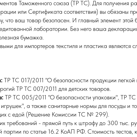
ментов Таможенного союза (ТР ТС). Для получения р
рации или Сертификата соответствия) вы обязаны пр
у, что ваш товар безопасен. И главный элемент этой 
едитованной лаборатории. Без него ваша декларация
олезная бумажка.
выми для импортеров текстиля и пластика являются 
:
ТР ТС 017/2011 "О безопасности продукции легкой
рогий ТР ТС 007/2011 для детских товаров.
а:
ТР ТС 005/2011 "О безопасности упаковки", ТР ТС
 игрушек", а также санитарные нормы для посуды и т
их с едой (Решение Комиссии ТС № 299).
х требований - прямой путь к штрафу до 300 тыс. р
 партии по статье 16.2 КоАП РФ. Стоимость тестов, 