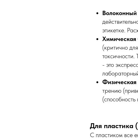
Волоконный 
действительн
этикетке. Рас
Химическая 
(критично дл
токсичности.
- это экспре
лабораторный
Физическая 
трению (приве
(способность 
Для пластика 
С пластиком все е