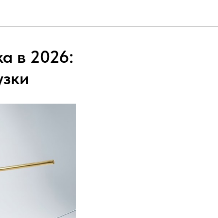
а в 2026:
узки