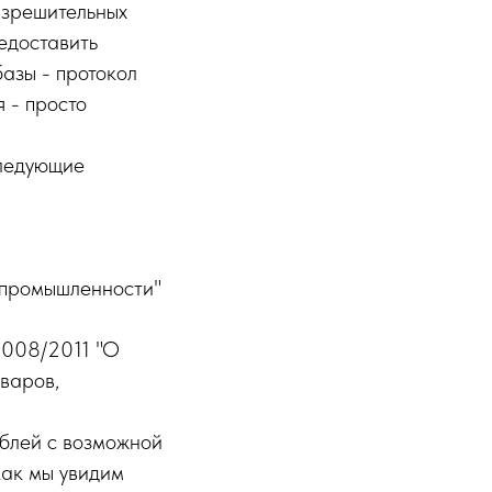
азрешительных
едоставить
базы - протокол
 - просто
следующие
 промышленности"
 008/2011 "О
оваров,
ублей с возможной
как мы увидим