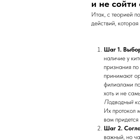
и не сойти 
Итак, с теорией п
действий, которая
Шаг 1. Выбо
наличие у ки
признания по
принимают ор
филиалами по 
хоть и не са
Подводный ка
Их протокол м
вам придется 
Шаг 2. Согл
важный, но ча