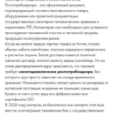
Роспотребнадзора - это официальный документ,
подтверждающий соответствие ввозимого товара,
оборудования или проектной документации
государственным санитарно-гигиеническим правилам и
нормативам РФ. Импортерам оно необходимо для успешного
прохождения таможенной очистки и легальной продажи
продукции на внутреннем рынке.
Когда вы везете первую партию товара из Китая, голова
обычно забита инвойсами, поиском надежного перевозчика
и расчетом пошлин. Белая доставка кажется понятной:
заключил договор, оплатил валюту, ждешь контейнер. Но на
этапе декларирования вдруг выясняется, что таможня
требует
санэпидзаключение роспотребнадзора
, без
которого груз просто зависнет на складе временного
хранения. Начинается паника, капают деньги за демередж, а
китайский поставщик искренне не понимает, какие еще
бумаги от него хотят, ведь его фабрика имеет все
сертификаты ISO.
В 2026 году контроль за безопасностью импорта стал еще
жестче, а интеграция таможенных баз с государственными