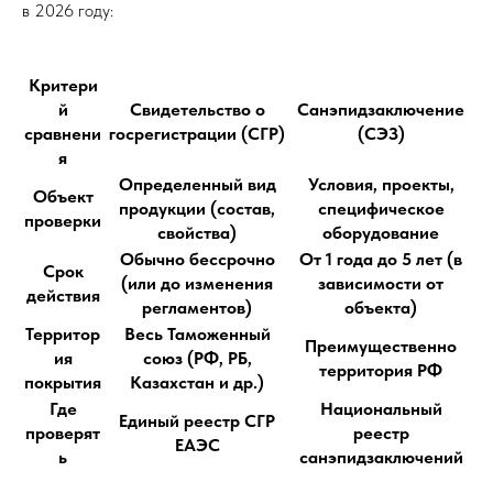
в 2026 году:
Критери
й
Свидетельство о
Санэпидзаключение
сравнени
госрегистрации (СГР)
(СЭЗ)
я
Определенный вид
Условия, проекты,
Объект
продукции (состав,
специфическое
проверки
свойства)
оборудование
Обычно бессрочно
От 1 года до 5 лет (в
Срок
(или до изменения
зависимости от
действия
регламентов)
объекта)
Территор
Весь Таможенный
Преимущественно
ия
союз (РФ, РБ,
территория РФ
покрытия
Казахстан и др.)
Где
Национальный
Единый реестр СГР
проверят
реестр
ЕАЭС
ь
санэпидзаключений