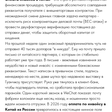
финансовая процедура, требующая абсолютного совпадения
реквизитов получателя с внешнеторговым контрактом. При
неожиданной смене данных главная задача импортера -
исключить риск компрометации деловой почты (BEC-атаки) и
провести двухфакторную верификацию поставщика до
отправки денег, чтобы защитить оборотный капитал от
хищения.
На прошлой неделе один знакомый предприниматель чуть не
отправил 40 тысяч долларов "в никуда". Ему на почту пришло
письмо от китайского партнера, с которым он стабильно
работает уже три года. В письме - вежливые извинения за
неудобства и новый инвойс с измененными банковскими
реквизитами. Текст написан в привычном стиле, подпись
менеджера на месте, даже шутка про недавнюю выставку в
Гуанчжоу присутствует. Рука уже тянулась в клиент-банк,
чтобы подтвердить платеж, но сработала профессиональная
паранойя. Один короткий звонок в WeChat показал: почту
фабрики взломали еще месяц назад, и мошенники просто
ждали момента отгрузки. В 2026 году
оплата по инвойсу в
Китай из России
превратилась в настоящее минное поле