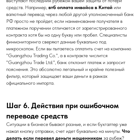
выступают последним рубежом вашей защиты от потери
средств. Например,
втб оплата инвойса в Китай
или
валютный перевод через любой другой уполномоченный банк
РФ просто не пройдет, если наименование получателя в
платежном поручении отличается от зарегистрированного
контракта хотя бы на одну букву или пробел. Специалисты
финмониторинга сверяют данные буквально под
микроскопом. Если вы пытаетесь оплатить счет на компанию
"Guangzhou Trading Co.", а в контракте числится
"Guangzhou Trade Ltd.", банк отклонит платеж и запросит
пояснения. Это абсолютно легальный и крайне полезный
фильтр, который защищает ваши деньги в рамках
официального импорта.
Шаг 6. Действия при ошибочном
переводе средств
Ситуации в бизнесе бывают разные, и если бухгалтер уже
нажал кнопку отправки, счет идет буквально на минуты.
Что
делать если перевел деньги мошенникам
за рубеж?