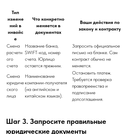
Тип
измене
Что конкретно
Ваши действия по
ний в
меняется в
закону и контракту
инвойс
документах
е
Смена
Название банка,
Запросить официальное
расчетн
SWIFT-код, номер
письмо на бланке. Сам
ого
счета. Юрлицо
контракт обычно не
счета
остается прежним.
меняется.
Остановить платеж.
Смена
Наименование
Требуется проверка
юридиче
компании-получателя
правопреемства и
ского
(на английском и
подписание
лица
китайском языках).
допсоглашения.
Шаг 3. Запросите правильные
юридические документы