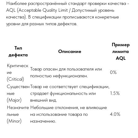
Наиболее распространённый стандарт проверки качества -
AQL (Acceptable Quality Limit / Допустимый уровень
качества). В спецификации прописываются конкретные
уровни для разных типов дефектов.
Пример
Тип
Описание
лимита
дефекта
AQL
Критическ
Товар опасен для пользователя или
ие
0%
полностью нефункционален.
(Critical)
Существен
Товар не соответствует спецификации,
ные
страдает функциональность или
1.5%
(Major)
внешний вид.
Незначите
Небольшие отклонения, не влияющие
льные
на использование товара по
4.0%
(Minor)
назначению.