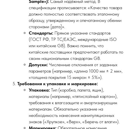
Sample»):
Самый надёжный метод. В
спецификации прописывается: «Качество товара
должно полностью соответствовать эталонному
образцу, утвержденному и опечатанному обеими
сторонами [дата]».
Стандарты:
Прямое указание стандартов
(ГОСТ РФ, ТР ТС/ЕАЭС, международные ISO
или китайские GB). Важно помнить, что
китайские поставщики предпочитают работать по
своим национальным стандартам GB.
Допуски:
Численные отклонения от заданных
параметров (например, «длина 1000 мм ± 2 мм»,
«толщина покрытия 15 микрон ± 5%»).
Требования к упаковке и маркировке:
Упаковка:
Тип (коробка, палета, ящик),
материалы (например, «пятислойный картон»),
требования к влагозащите и амортизирующим
материалам. Обязательно указание на
необходимость нанесения манипуляционных
знаков («Хрупкое», «Верх», «Беречь от влаги»).
Маркировка:
Обязательное нанесение