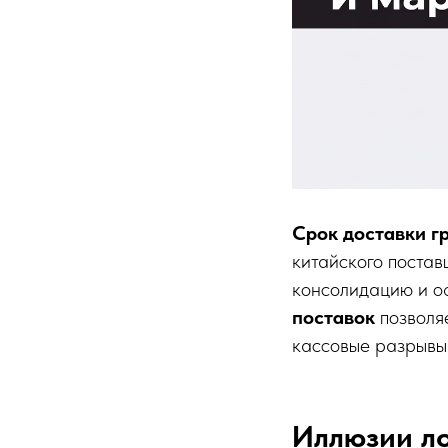
Срок доставки г
китайского постав
консолидацию и о
поставок
позволяе
кассовые разрывы 
Иллюзии ло