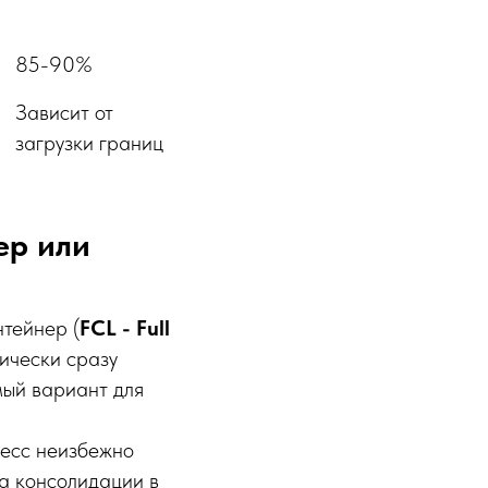
85-90%
Зависит от
загрузки границ
ер или
тейнер (
FCL - Full
ически сразу
мый вариант для
цесс неизбежно
а консолидации в