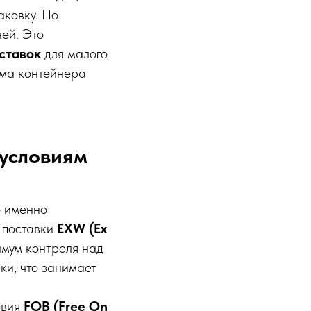
аковку. По
ней. Это
ставок
для малого
ема контейнера
 условиям
о именно
я поставки
EXW (Ex
имум контроля над
ки, что занимает
овия
FOB (Free On