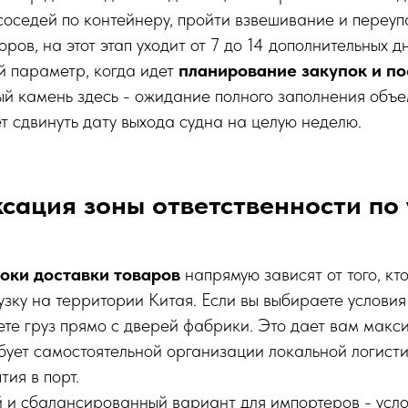
соседей по контейнеру, пройти взвешивание и переуп
ров, на этот этап уходит от 7 до 14 дополнительных д
й параметр, когда идет
планирование закупок и по
ый камень здесь - ожидание полного заполнения объ
ет сдвинуть дату выхода судна на целую неделю.
сация зоны ответственности по
оки доставки товаров
напрямую зависят от того, кт
узку на территории Китая. Если вы выбираете услови
аете груз прямо с дверей фабрики. Это дает вам макс
бует самостоятельной организации локальной логисти
тия в порт.
 и сбалансированный вариант для импортеров - усл