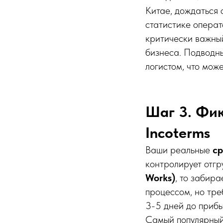
Китае, дождаться 
статистике операто
критически важны
бизнеса. Подводн
логистом, что мож
Шаг 3. Фик
Incoterms
Ваши реальные
ср
контролирует отгр
Works)
, то забир
процессом, но тре
3-5 дней до прибы
Самый популярный