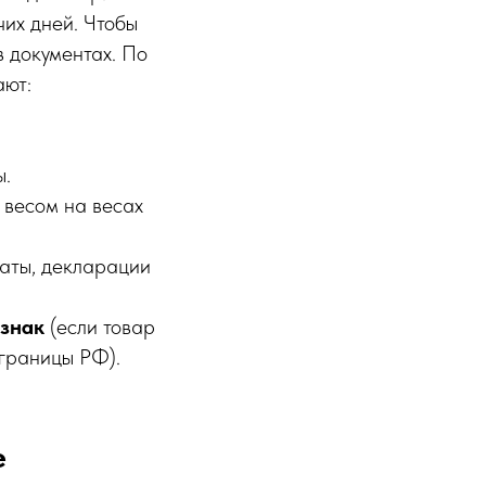
чих дней. Чтобы
в документах. По
ают:
ы.
 весом на весах
каты, декларации
знак
(если товар
 границы РФ).
е