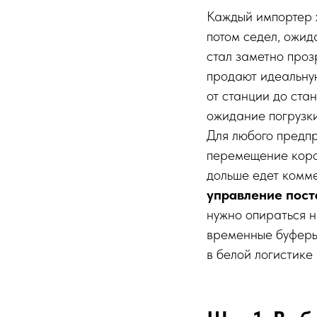
Каждый импортер х
потом седел, ожид
стал заметно про
продают идеальну
от станции до ста
ожидание погрузки
Для любого предп
перемещение короб
дольше едет комме
управление пост
нужно опираться н
временные буферы
в белой логистике