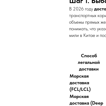
Шаг 1. Выб
В 2026 году
доста
транспортных кори
объемы прямых же
понимать, что ука
мили в Китае и по
Способ
легальной
доставки
Морская
доставка
(FCL/LCL)
Морская
доставка (Deep