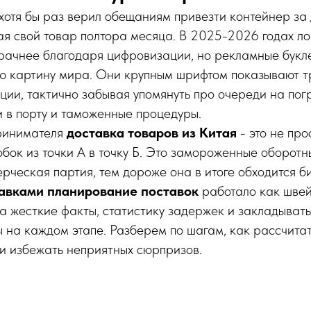
отя бы раз верил обещаниям привезти контейнер за 
ая свой товар полтора месяца. В 2025-2026 годах л
зрачнее благодаря цифровизации, но рекламные букл
ю картину мира. Они крупным шрифтом показывают т
нции, тактично забывая упомянуть про очереди на по
 в порту и таможенные процедуры.
ринимателя
доставка товаров из Китая
- это не про
ок из точки А в точку Б. Это замороженные оборотн
рческая партия, тем дороже она в итоге обходится би
авками планирование поставок
работало как швей
а жесткие факты, статистику задержек и закладыват
 на каждом этапе. Разберем по шагам, как рассчита
 и избежать неприятных сюрпризов.