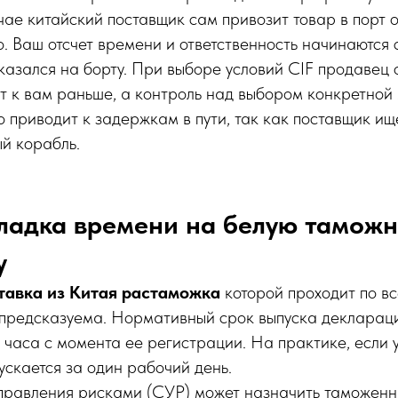
учае китайский поставщик сам привозит товар в порт 
но. Ваш отсчет времени и ответственность начинаются 
казался на борту. При выборе условий CIF продавец 
т к вам раньше, а контроль над выбором конкретной
то приводит к задержкам в пути, так как поставщик и
й корабль.
ладка времени на белую тамож
у
тавка из Китая растаможка
которой проходит по в
предсказуема. Нормативный срок выпуска деклараци
4 часа с момента ее регистрации. На практике, если 
пускается за один рабочий день.
правления рисками (СУР) может назначить таможенн