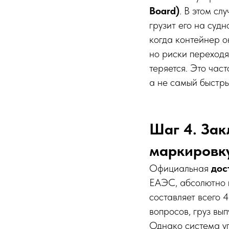
Board)
. В этом сл
грузит его на суд
когда контейнер о
но риски переходя
теряется. Это час
а не самый быстры
Шаг 4. Зак
маркировк
Официальная
дос
ЕАЭС, абсолютно 
составляет всего 
вопросов, груз вы
Однако система у