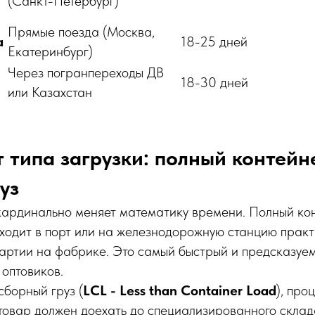
(Санкт-Петербург)
Прямые поезда (Москва,
а
18-25 дней
Екатеринбург)
Через погранпереходы ДВ
18-30 дней
или Казахстан
т типа загрузки: полный контейн
уз
кардинально меняет математику времени. Полный кон
уходит в порт или на железнодорожную станцию практ
партии на фабрике. Это самый быстрый и предсказуе
 оптовиков.
сборный груз (
LCL - Less than Container Load
), про
товар должен доехать до специализированного склад