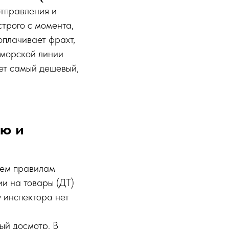
отправления и
строго с момента,
оплачивает фрахт,
 морской линии
щет самый дешевый,
ню и
сем правилам
и на товары (ДТ)
у инспектора нет
ый досмотр. В