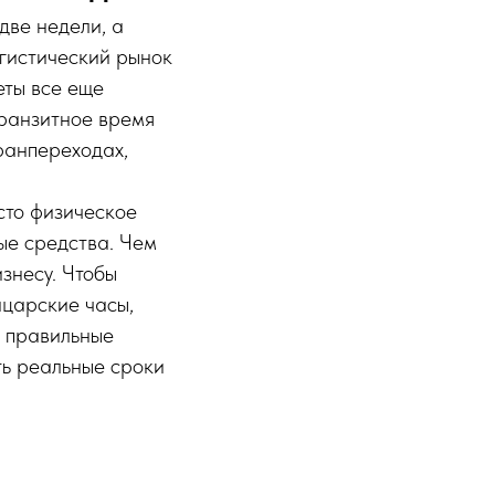
две недели, а
огистический рынок
еты все еще
ранзитное время
гранпереходах,
сто физическое
ые средства. Чем
знесу. Чтобы
царские часы,
ь правильные
ть реальные сроки