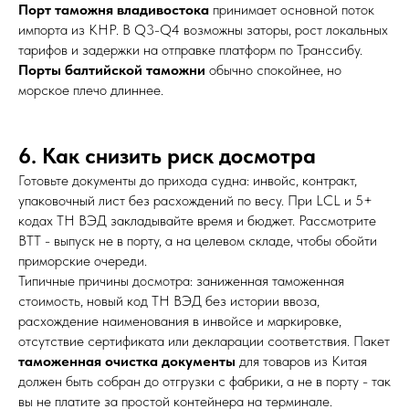
Порт таможня владивостока
принимает основной поток
импорта из КНР. В Q3-Q4 возможны заторы, рост локальных
тарифов и задержки на отправке платформ по Транссибу.
Порты балтийской таможни
обычно спокойнее, но
морское плечо длиннее.
6. Как снизить риск досмотра
Готовьте документы до прихода судна: инвойс, контракт,
упаковочный лист без расхождений по весу. При LCL и 5+
кодах ТН ВЭД закладывайте время и бюджет. Рассмотрите
ВТТ - выпуск не в порту, а на целевом складе, чтобы обойти
приморские очереди.
Типичные причины досмотра: заниженная таможенная
стоимость, новый код ТН ВЭД без истории ввоза,
расхождение наименования в инвойсе и маркировке,
отсутствие сертификата или декларации соответствия. Пакет
таможенная очистка документы
для товаров из Китая
должен быть собран до отгрузки с фабрики, а не в порту - так
вы не платите за простой контейнера на терминале.