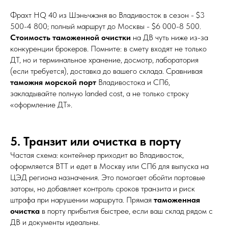
Фрахт HQ 40 из Шэньчжэня во Владивосток в сезон - $3
500-4 800; полный маршрут до Москвы - $6 000-8 500.
Стоимость таможенной очистки
на ДВ чуть ниже из-за
конкуренции брокеров. Помните: в смету входят не только
ДТ, но и терминальное хранение, досмотр, лаборатория
(если требуется), доставка до вашего склада. Сравнивая
таможня морской порт
Владивостока и СПб,
закладывайте полную landed cost, а не только строку
«оформление ДТ».
5. Транзит или очистка в порту
Частая схема: контейнер приходит во Владивосток,
оформляется ВТТ и едет в Москву или СПб для выпуска на
ЦЭД региона назначения. Это помогает обойти портовые
заторы, но добавляет контроль сроков транзита и риск
штрафа при нарушении маршрута. Прямая
таможенная
очистка
в порту прибытия быстрее, если ваш склад рядом с
ДВ и документы идеальны.