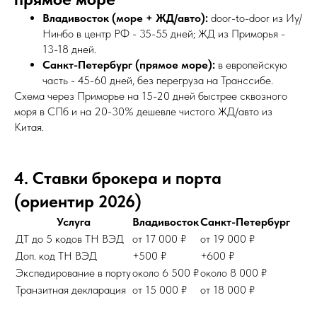
Владивосток (море + ЖД/авто):
door-to-door из Иу/
Нинбо в центр РФ - 35-55 дней; ЖД из Приморья -
13-18 дней.
Санкт-Петербург (прямое море):
в европейскую
часть - 45-60 дней, без перегруза на Транссибе.
Схема через Приморье на 15-20 дней быстрее сквозного
моря в СПб и на 20-30% дешевле чистого ЖД/авто из
Китая.
4. Ставки брокера и порта
(ориентир 2026)
Услуга
Владивосток
Санкт-Петербург
ДТ до 5 кодов ТН ВЭД
от 17 000 ₽
от 19 000 ₽
Доп. код ТН ВЭД
+500 ₽
+600 ₽
Экспедирование в порту
около 6 500 ₽
около 8 000 ₽
Транзитная декларация
от 15 000 ₽
от 18 000 ₽