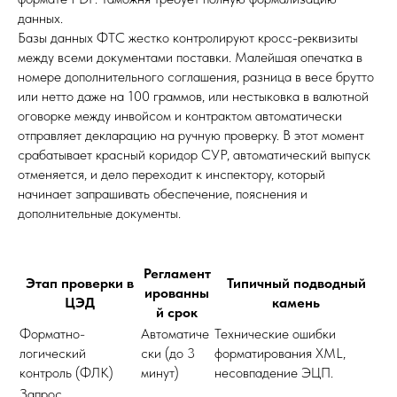
данных.
Базы данных ФТС жестко контролируют кросс-реквизиты
между всеми документами поставки. Малейшая опечатка в
номере дополнительного соглашения, разница в весе брутто
или нетто даже на 100 граммов, или нестыковка в валютной
оговорке между инвойсом и контрактом автоматически
отправляет декларацию на ручную проверку. В этот момент
срабатывает красный коридор СУР, автоматический выпуск
отменяется, и дело переходит к инспектору, который
начинает запрашивать обеспечение, пояснения и
дополнительные документы.
Регламент
Этап проверки в
Типичный подводный
ированны
ЦЭД
камень
й срок
Форматно-
Автоматиче
Технические ошибки
логический
ски (до 3
форматирования XML,
контроль (ФЛК)
минут)
несовпадение ЭЦП.
Запрос