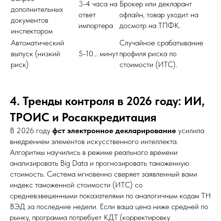
3-4 часа на
Брокер или декларант
дополнительных
ответ
офлайн, товар уходит на
документов
импортера
досмотр на ТПФК.
инспектором
Автоматический
Случайное срабатывание
выпуск (низкий
5-10... минут
профиля риска по
риск)
стоимости (ИТС).
4. Тренды контроля в 2026 году: ИИ,
ТРОИС и Росаккредитация
В 2026 году
фст электронное декларирование
усилила
внедрением элементов искусственного интеллекта.
Алгоритмы научились в режиме реального времени
анализировать Big Data и прогнозировать таможенную
стоимость. Система мгновенно сверяет заявленный вами
индекс таможенной стоимости (ИТС) со
средневзвешенными показателями по аналогичным кодам ТН
ВЭД за последние недели. Если ваша цена ниже средней по
рынку, программа потребует КДТ (корректировку