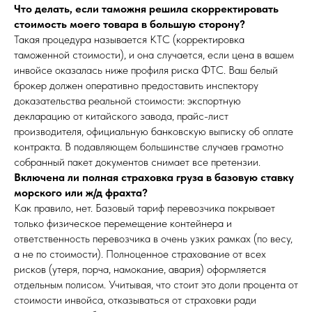
Что делать, если таможня решила скорректировать
стоимость моего товара в большую сторону?
Такая процедура называется КТС (корректировка
таможенной стоимости), и она случается, если цена в вашем
инвойсе оказалась ниже профиля риска ФТС. Ваш белый
брокер должен оперативно предоставить инспектору
доказательства реальной стоимости: экспортную
декларацию от китайского завода, прайс-лист
производителя, официальную банковскую выписку об оплате
контракта. В подавляющем большинстве случаев грамотно
собранный пакет документов снимает все претензии.
Включена ли полная страховка груза в базовую ставку
морского или ж/д фрахта?
Как правило, нет. Базовый тариф перевозчика покрывает
только физическое перемещение контейнера и
ответственность перевозчика в очень узких рамках (по весу,
а не по стоимости). Полноценное страхование от всех
рисков (утеря, порча, намокание, авария) оформляется
отдельным полисом. Учитывая, что стоит это доли процента от
стоимости инвойса, отказываться от страховки ради