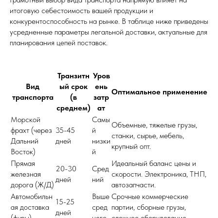
итоговую себестоимость вашей продукции и
конкурентоспособность на рынке. В таблице ниже приведены
усредненные параметры легальной доставки, актуальные для
планирования цепей поставок.
Транзитн
Уров
Вид
ый срок
ень
Оптимальное применение
транспорта
(в
затр
среднем)
ат
Морской
Самы
Объемные, тяжелые грузы,
фрахт (через
35-45
й
станки, сырье, мебель,
Дальний
дней
низки
крупный опт.
Восток)
й
Прямая
Идеальный баланс цены и
20-30
Сред
железная
скорости. Электроника, ТНП,
дней
ний
дорога (Ж/Д)
автозапчасти.
Автомобильн
Выше
Срочные коммерческие
15-25
ая доставка
сред
партии, сборные грузы,
дней
(фуры)
него
сложное оборудование.