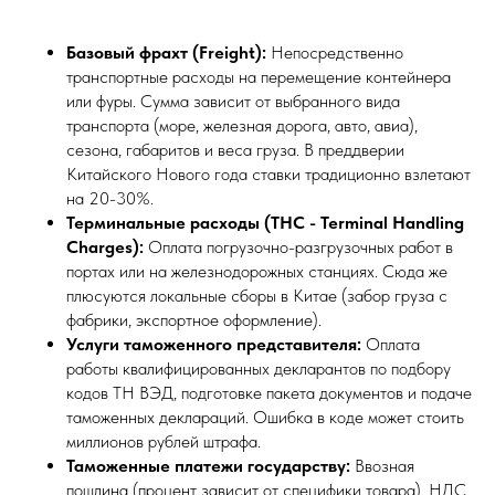
Базовый фрахт (Freight):
Непосредственно
транспортные расходы на перемещение контейнера
или фуры. Сумма зависит от выбранного вида
транспорта (море, железная дорога, авто, авиа),
сезона, габаритов и веса груза. В преддверии
Китайского Нового года ставки традиционно взлетают
на 20-30%.
Терминальные расходы (THC - Terminal Handling
Charges):
Оплата погрузочно-разгрузочных работ в
портах или на железнодорожных станциях. Сюда же
плюсуются локальные сборы в Китае (забор груза с
фабрики, экспортное оформление).
Услуги таможенного представителя:
Оплата
работы квалифицированных декларантов по подбору
кодов ТН ВЭД, подготовке пакета документов и подаче
таможенных деклараций. Ошибка в коде может стоить
миллионов рублей штрафа.
Таможенные платежи государству:
Ввозная
пошлина (процент зависит от специфики товара), НДС