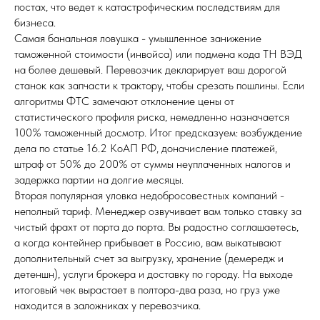
постах, что ведет к катастрофическим последствиям для
бизнеса.
Самая банальная ловушка - умышленное занижение
таможенной стоимости (инвойса) или подмена кода ТН ВЭД
на более дешевый. Перевозчик декларирует ваш дорогой
станок как запчасти к трактору, чтобы срезать пошлины. Если
алгоритмы ФТС замечают отклонение цены от
статистического профиля риска, немедленно назначается
100% таможенный досмотр. Итог предсказуем: возбуждение
дела по статье 16.2 КоАП РФ, доначисление платежей,
штраф от 50% до 200% от суммы неуплаченных налогов и
задержка партии на долгие месяцы.
Вторая популярная уловка недобросовестных компаний -
неполный тариф. Менеджер озвучивает вам только ставку за
чистый фрахт от порта до порта. Вы радостно соглашаетесь,
а когда контейнер прибывает в Россию, вам выкатывают
дополнительный счет за выгрузку, хранение (демередж и
детеншн), услуги брокера и доставку по городу. На выходе
итоговый чек вырастает в полтора-два раза, но груз уже
находится в заложниках у перевозчика.