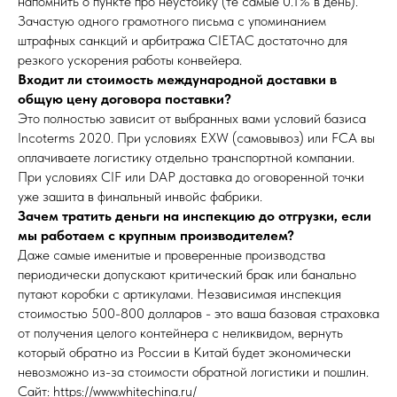
напомнить о пункте про неустойку (те самые 0.1% в день).
Зачастую одного грамотного письма с упоминанием
штрафных санкций и арбитража CIETAC достаточно для
резкого ускорения работы конвейера.
Входит ли стоимость международной доставки в
общую цену договора поставки?
Это полностью зависит от выбранных вами условий базиса
Incoterms 2020. При условиях EXW (самовывоз) или FCA вы
оплачиваете логистику отдельно транспортной компании.
При условиях CIF или DAP доставка до оговоренной точки
уже зашита в финальный инвойс фабрики.
Зачем тратить деньги на инспекцию до отгрузки, если
мы работаем с крупным производителем?
Даже самые именитые и проверенные производства
периодически допускают критический брак или банально
путают коробки с артикулами. Независимая инспекция
стоимостью 500-800 долларов - это ваша базовая страховка
от получения целого контейнера с неликвидом, вернуть
который обратно из России в Китай будет экономически
невозможно из-за стоимости обратной логистики и пошлин.
Сайт: https://www.whitechina.ru/