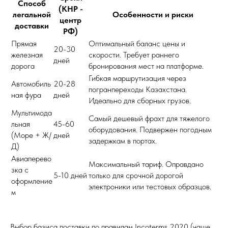
Способ
(КНР -
легальной
Особенности и риски
центр
доставки
РФ)
Прямая
Оптимальный баланс цены и
20-30
железная
скорости. Требует раннего
дней
дорога
бронирования мест на платформе.
Гибкая маршрутизация через
Автомобиль
20-28
погранпереходы Казахстана.
ная фура
дней
Идеально для сборных грузов.
Мультимода
Самый дешевый фрахт для тяжелого
льная
45-60
оборудования. Подвержен погодным
(Море + Ж/
дней
задержкам в портах.
Д)
Авиаперево
Максимальный тариф. Оправдано
зка с
5-10 дней
только для срочной дорогой
оформление
электроники или тестовых образцов.
м
Выбор базиса поставки по правилам Incoterms 2020 (чаще