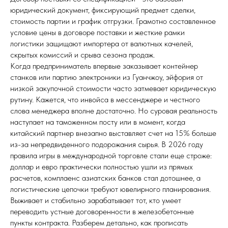
юридический документ, фиксирующий предмет сделки,
стоимость партии и график отгрузки. Грамотно составленное
условие цены в договоре поставки и жесткие рамки
логистики защищают импортера от валютных качелей,
скрытых комиссий и срыва сезона продаж.
Когда предприниматель впервые заказывает контейнер
станков или партию электроники из Гуанчжоу, эйфория от
низкой закупочной стоимости часто затмевает юридическую
рутину. Кажется, что инвойса в мессенджере и честного
слова менеджера вполне достаточно. Но суровая реальность
наступает на таможенном посту или в момент, когда
китайский партнер внезапно выставляет счет на 15% больше
из-за непредвиденного подорожания сырья. В 2026 году
правила игры в международной торговле стали еще строже:
доллар и евро практически полностью ушли из прямых
расчетов, комплаенс азиатских банков стал дотошнее, а
логистические цепочки требуют ювелирного планирования.
Выживает и стабильно зарабатывает тот, кто умеет
переводить устные договоренности в железобетонные
пункты контракта. Разберем детально, как прописать