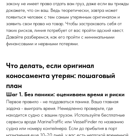
закону не имеет права отдать вам груз, даже если вы трижды
докажете, что он ваш. Ведь теоретически, завтра может
появиться человек с тем самым утерянным оригиналом и
заявить свои права на товар. Чтобы застраховать себя от
таких рисков, линия потребует от вас пройти адский квест.
Давайте разберемся, как его пройти с минимальными
финансовыми и нервными потерями.
Что делать, если оригинал
коносамента утерян: пошаговый
план
Шаг 1. Без паники: оцениваем время и риски
Первое правило - не поддаваться панике. Ваша главная
задача - выиграть время. Немедленно проверьте, где
находится судно с вашим грузом. Используйте бесплатные
сервисы вроде MarineTraffic или VesselFinder по названию
судна или номеру контейнера. Если до прибытия в порт
назначения еще 10-20 дней, у вас есть неплохой временной