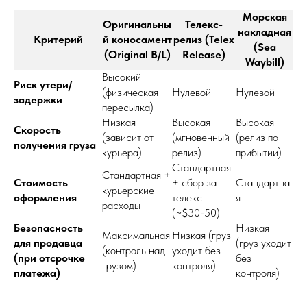
Морская
Оригинальны
Телекс-
накладная
Критерий
й коносамент
релиз (Telex
(Sea
(Original B/L)
Release)
Waybill)
Высокий
Риск утери/
(физическая
Нулевой
Нулевой
задержки
пересылка)
Низкая
Высокая
Высокая
Скорость
(зависит от
(мгновенный
(релиз по
получения груза
курьера)
релиз)
прибытии)
Стандартная
Стандартная +
Стоимость
+ сбор за
Стандартна
курьерские
оформления
телекс
я
расходы
(~$30-50)
Безопасность
Низкая
Максимальная
Низкая (груз
для продавца
(груз уходит
(контроль над
уходит без
(при отсрочке
без
грузом)
контроля)
платежа)
контроля)