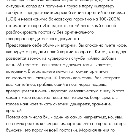
ситуация, когда для получения груза в порту импортеру
требуется предоставить морской линии гарантийное письмо
(LOI) и независимую банковскую гарантию на 100-200%
стоимости товара. Это единственный легальный способ
разблокировать поставку без оригинального
товарораспорядительного документа.
Представьте себе обычный вторник. Вы спокойно пьете кофе,
планируете продажи новой партии товара из Китая, как вдруг
раздается звонок из курьерской службы: «Алло, добрый
день. Мы тут это... ваш пакет с документами... кажется,
потеряли». В этом пакете лежал тот самый оригинал
коносамента - священный Грааль логистики, без которого
ваш контейнер, прибывающий в порт через неделю,
превращается в очень дорогую металлическую тыкву. В этот
момент кофе перестает казаться таким уж бодрящим, а в
голове начинает тикать счетчик: демередж, хранение,
простой...
Потеря оригинала B/L - один из самых неприятных, но, увы,
не самых редких кошмаров импортера. Это не просто потеря
бумажки, это паралич всей поставки. Морская линия по