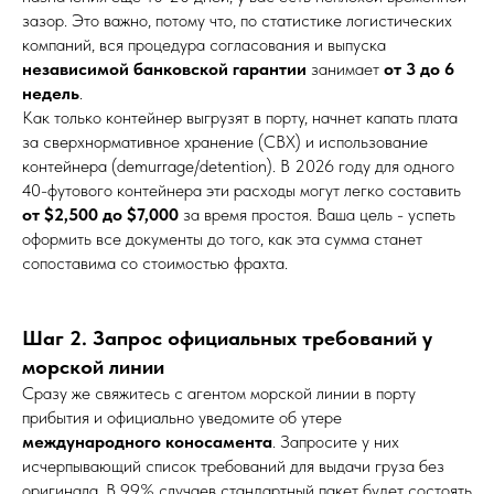
зазор. Это важно, потому что, по статистике логистических
компаний, вся процедура согласования и выпуска
независимой банковской гарантии
занимает
от 3 до 6
недель
.
Как только контейнер выгрузят в порту, начнет капать плата
за сверхнормативное хранение (СВХ) и использование
контейнера (demurrage/detention). В 2026 году для одного
40-футового контейнера эти расходы могут легко составить
от $2,500 до $7,000
за время простоя. Ваша цель - успеть
оформить все документы до того, как эта сумма станет
сопоставима со стоимостью фрахта.
Шаг 2. Запрос официальных требований у
морской линии
Сразу же свяжитесь с агентом морской линии в порту
прибытия и официально уведомите об утере
международного коносамента
. Запросите у них
исчерпывающий список требований для выдачи груза без
оригинала. В 99% случаев стандартный пакет будет состоять