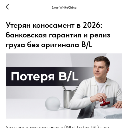
Блог WhiteChina
Утерян коносамент в 2026:
банковская гарантия и релиз
груза без оригинала B/L
Утеря оригинала коносамента (Bill of Lading, B/L) - это