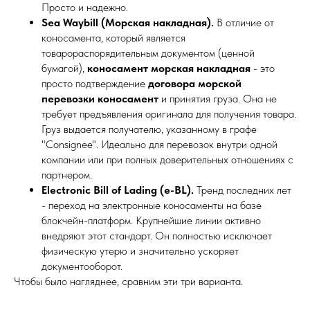
Просто и надежно.
Sea Waybill (Морская накладная).
В отличие от
коносамента, который является
товарораспорядительным документом (ценной
бумагой),
коносамент морская накладная
- это
просто подтверждение
договора морской
перевозки коносамент
и принятия груза. Она не
требует предъявления оригинала для получения товара.
Груз выдается получателю, указанному в графе
"Consignee". Идеально для перевозок внутри одной
компании или при полных доверительных отношениях с
партнером.
Electronic Bill of Lading (e-BL).
Тренд последних лет
- переход на электронные коносаменты на базе
блокчейн-платформ. Крупнейшие линии активно
внедряют этот стандарт. Он полностью исключает
физическую утерю и значительно ускоряет
документооборот.
Чтобы было нагляднее, сравним эти три варианта.