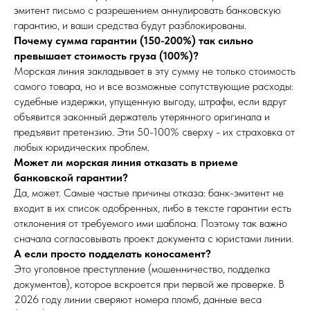
эмитент письмо с разрешением аннулировать банковскую
гарантию, и ваши средства будут разблокированы.
Почему сумма гарантии (150-200%) так сильно
превышает стоимость груза (100%)?
Морская линия закладывает в эту сумму не только стоимость
самого товара, но и все возможные сопутствующие расходы:
судебные издержки, упущенную выгоду, штрафы, если вдруг
объявится законный держатель утерянного оригинала и
предъявит претензию. Эти 50-100% сверху - их страховка от
любых юридических проблем.
Может ли морская линия отказать в приеме
банковской гарантии?
Да, может. Самые частые причины отказа: банк-эмитент не
входит в их список одобренных, либо в тексте гарантии есть
отклонения от требуемого ими шаблона. Поэтому так важно
сначала согласовывать проект документа с юристами линии.
А если просто подделать коносамент?
Это уголовное преступление (мошенничество, подделка
документов), которое вскроется при первой же проверке. В
2026 году линии сверяют номера пломб, данные веса