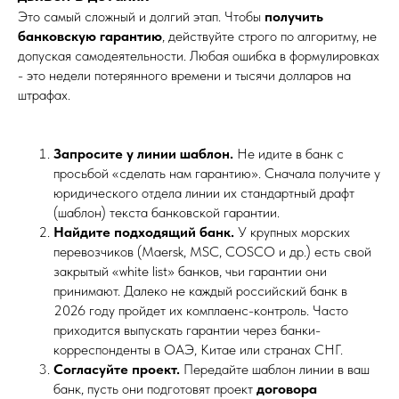
Это самый сложный и долгий этап. Чтобы
получить
банковскую гарантию
, действуйте строго по алгоритму, не
допуская самодеятельности. Любая ошибка в формулировках
- это недели потерянного времени и тысячи долларов на
штрафах.
Запросите у линии шаблон.
Не идите в банк с
просьбой «сделать нам гарантию». Сначала получите у
юридического отдела линии их стандартный драфт
(шаблон) текста банковской гарантии.
Найдите подходящий банк.
У крупных морских
перевозчиков (Maersk, MSC, COSCO и др.) есть свой
закрытый «white list» банков, чьи гарантии они
принимают. Далеко не каждый российский банк в
2026 году пройдет их комплаенс-контроль. Часто
приходится выпускать гарантии через банки-
корреспонденты в ОАЭ, Китае или странах СНГ.
Согласуйте проект.
Передайте шаблон линии в ваш
банк, пусть они подготовят проект
договора