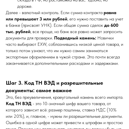
дороже.
Далее - валютный контроль. Если сумма контракта
равна
или превышает 3 млн рублей
, его нужно поставить на учет
в банке (присвоят УНК). Если общая сумма сделок
до 600
тыс. рублей
, все проще, но банк все равно может запросить
документы для проверки.
Подводный камень:
Новички
часто выбирают EXW, соблазнившись низкой ценой товара, и
только потом узнают, что им нужно самим заниматься
экспортным оформлением в чужой стране. Это почти всегда
заканчивается дополнительными расходами и задержками.
Шаг 3. Код ТН ВЭД и разрешительные
документы: самое важное
Это, без преувеличения, краеугольный камень всего импорта.
Код ТН ВЭД
- это 10-значный шифр вашего товара, от
которого зависит всё: размер пошлины, ставка НДС (10%
или 20%), и, главное, - нужны ли разрешительные документы.
Ошибка в одной цифре может привести к штрафам и простою
груза. Прежде чем подписывать контракт, вы должны быть на