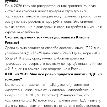
рублях?
Да, в 2026 году это распространенная практика. Многие
китайские компании имеют дочерние структуры или
партнеров в Гонконге, которые могут принимать рубли. Также
растут прямые расчеты в паре рубль-юань. Это снижает
риски, связанные с долларами и евро, но требует внимания к
курсовым колебаниям.
Сколько времени занимает доставка из Китая в
Россию?
Сроки сильно зависят от способа доставки: авиа - 7-12 дней,
ускоренное ж/д - 18-25 дней, авто - 20-30 дней, море - 40-
55 дней. К этому сроку нужно прибавить время на
производство товара, его доставку до порта/станции в Китае
и 2-5 дней на таможенное оформление в России.
Я ИП на УСН. Мне все равно придется платить НДС на
таможне?
Да, придется. Таможенный НДС (ввозной) платят все
импортеры, независимо от их системы налогообложения
внутри РФ (ОСНО, УСН, патент). Разница в том, что
компании на ОСНО потом могут принять этот НДС к вычету,
а для «упрощенцев» он просто включается в себестоимость