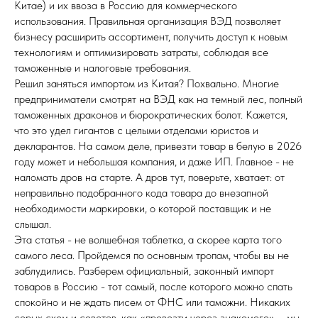
Китае) и их ввоза в Россию для коммерческого
использования. Правильная организация ВЭД позволяет
бизнесу расширить ассортимент, получить доступ к новым
технологиям и оптимизировать затраты, соблюдая все
таможенные и налоговые требования.
Решил заняться импортом из Китая? Похвально. Многие
предприниматели смотрят на ВЭД как на темный лес, полный
таможенных драконов и бюрократических болот. Кажется,
что это удел гигантов с целыми отделами юристов и
декларантов. На самом деле, привезти товар в белую в 2026
году может и небольшая компания, и даже ИП. Главное - не
наломать дров на старте. А дров тут, поверьте, хватает: от
неправильно подобранного кода товара до внезапной
необходимости маркировки, о которой поставщик и не
слышал.
Эта статья - не волшебная таблетка, а скорее карта того
самого леса. Пройдемся по основным тропам, чтобы вы не
заблудились. Разберем официальный, законный импорт
товаров в Россию - тот самый, после которого можно спать
спокойно и не ждать писем от ФНС или таможни. Никаких
серых схем и советов, как «провезти через знакомого», - мы