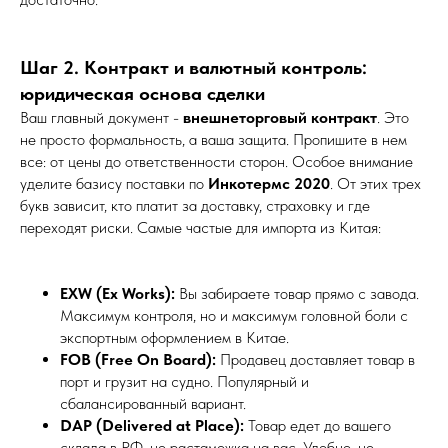
Шаг 2. Контракт и валютный контроль:
юридическая основа сделки
Ваш главный документ -
внешнеторговый контракт
. Это
не просто формальность, а ваша защита. Пропишите в нем
все: от цены до ответственности сторон. Особое внимание
уделите базису поставки по
Инкотермс 2020
. От этих трех
букв зависит, кто платит за доставку, страховку и где
переходят риски. Самые частые для импорта из Китая:
EXW (Ex Works):
Вы забираете товар прямо с завода.
Максимум контроля, но и максимум головной боли с
экспортным оформлением в Китае.
FOB (Free On Board):
Продавец доставляет товар в
порт и грузит на судно. Популярный и
сбалансированный вариант.
DAP (Delivered at Place):
Товар едет до вашего
склада в РФ, но растаможка на вас. Удобно, но