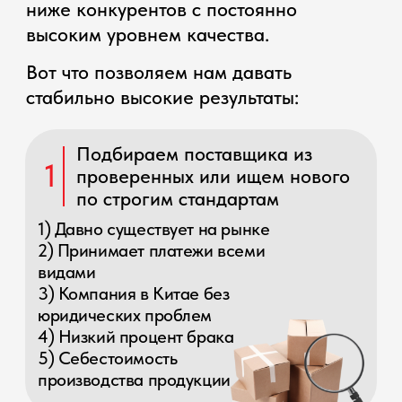
Переводим деньги поставщику
3
в Китай за 2 дня
Гарантируем платеж
возможностью оплатить товар
из своего резервного фонда в
случае заморозок и других
санкционных проблем.
Получаем товар на склад
4
(у нас их 12) в Китае
Делаем техническую и
визуальную проверку груза
сами или по вашим
инструкциям
Заключаем договор с
5
фиксированной ценой
и сроками на
перевозку груза
Дополнительно
6