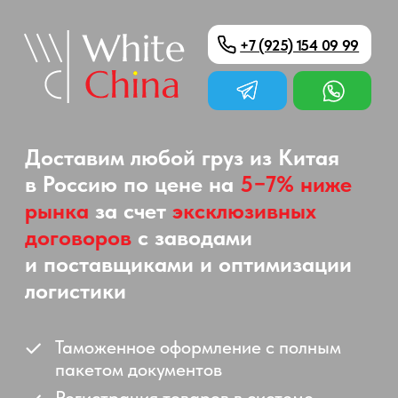
+7 (925) 154 09 99
Доставим любой груз из Китая
в Россию по цене на
5−7% ниже
рынка
за счет
эксклюзивных
договоров
с заводами
и поставщиками и оптимизации
логистики
Таможенное оформление с полным
пакетом документов
Регистрация товаров в системе
«Честный знак» и ЮНИСКАН/ГС1 Рус
Работаем с ООО, ИП и физлицами
От 200 кг
От 300 тыс. руб.