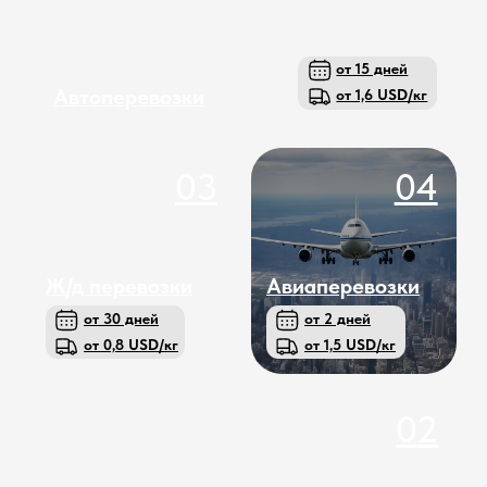
02
от 50 дней
Морские
перевозки
от 0,5 USD/кг
ПОДОБРАТЬ ДОСТАВКУ
Почему крупные компании
из России выбирают нас?
За 10 лет работы мы довели до
идеала технологию доставки
товаров из Китая в Россию по цене
ниже конкурентов с постоянно
высоким уровнем качества.
Вот что позволяем нам давать