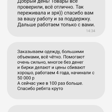
Наши склады в Китае
Город Йу: ADDRESS: Shang Hong
west community ，Unit 5 BLD 10,
Yiwu city Zhejiang provinc
北京市朝阳区双桥路18号
NO.18 Shuangqiao Road, Chaoyang
District, Beijing, Pekin City
广东省广州市荔湾区站前路35-2
NO.35-2 Zhanqian Road, Liwan District,
Guangzhou City, Guangdong Province
广东省深圳市龙岗区开发路 36号
NO.36 Kaifa Road, Longgang District,
Shenzhen City, Guangdong Province
广东省佛山市南海区里水镇水口
大道 205号
No.205, Shuikou Avenue, Lishui Town,
Nanhai District, Foshan City, Guangdong
Province
浙江省义乌市后宅街道上洪村西
区10栋
Building 10, West of Shanghong Village,