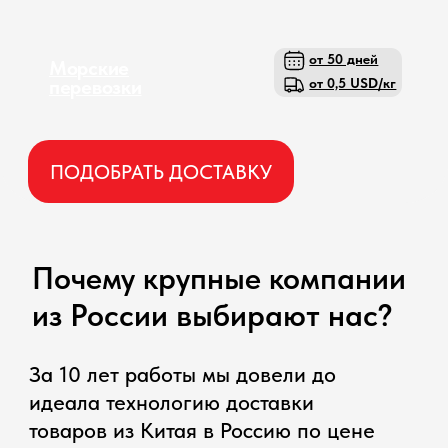
стабильно высокие результаты:
Подбираем поставщика из
1
проверенных или ищем нового
по строгим стандартам
1) Давно существует на рынке
2) Принимает платежи всеми
видами
3) Компания в Китае без
юридических проблем
4) Низкий процент брака
5) Себестоимость
производства продукции
Делаем расчет на выкуп
2
и доставку
Экономим 5-7% на закупке товара
за счет эксклюзивных договоров с
500 основными заводами и 1000-ю
поставщиками и оптимизации
логистики