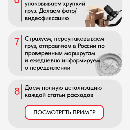
Ниже вы можете
ознакомится с
нашей командой
в Китае
Дарья
Настя(LYU)
Sicilia