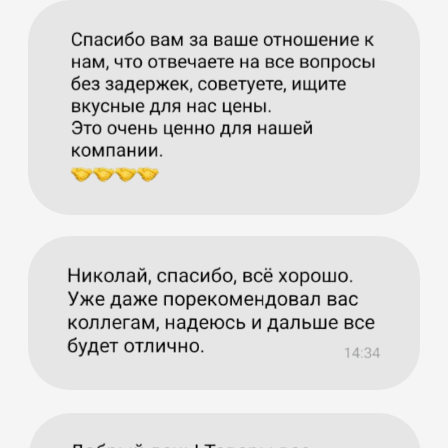
Россия, 630099, Новосибирская
область, город Новосибирск, ул.
Чаплыгина 93, офис 225
Наши склады в России
Москва, 6-я Радиальная ул., 62,
стр. 1
Московская обл, Пушкино,
Лесные поляны, ул Ленина, д 1.
Село братовщина, Пушкинский
район, ул. Центральная 88
​Новосибирск, Лесоперевалка м-
н, Ленинский р-н, ул. Моторная
59
Наш офис в Китае
Room 4-1805, Zheshang Building
Complex, No. 2799, Longsheng Street,
Shuimogou District, Urumqi, Xinjiang