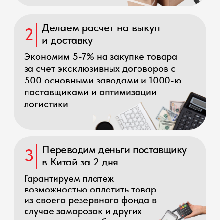
упаковываем хрупкий
груз. Делаем фото/
видеофиксацию
Страхуем, переупаковываем
7
груз, отправляем в России по
проверенным маршрутам
и ежедневно информируем
о передвижении
Даем полную детализацию
8
каждой статьи расходов
ПОСМОТРЕТЬ ПРИМЕР
ПОЛУЧИТЬ КОНСУЛЬТАЦИЮ
Команда WhiteChina