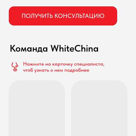
Mia
Wendy
Вы точно будете
рады,
сотрудничеству с
нами
Susan
Процесс работы в Китае