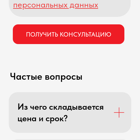
Доставка из Китая
Работа с Китаем
Реф. программа
Документы
О нас
ООО "КРАФТИ"
ИНН: 5406799400
ОГРН: 1195476055851
WhiteChina 2014-2024