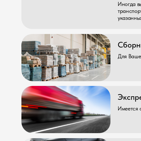
Для Вашей экон
Экспресс-д
Имеется опция э
Страховани
Застрахуем ваш 
14 больших