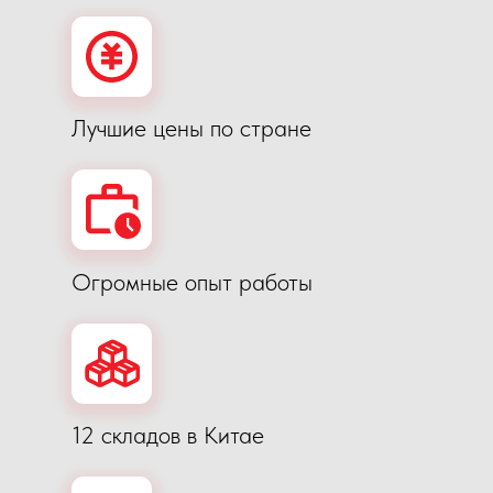
12 складов в Китае
Фото, проверка товара,
видео отчет бесплатно
Что мы умеем?
Занимаемся поиском товаров под требов
производства, выезжаем в любую точку К
Осуществляем заказ необходимого товар