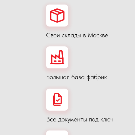
Все документы под ключ
Опыт процедуры
лицензирования ГКРЧ,
Роскомнадзор
твляем контроль
ния контракта.
персонализации товара.