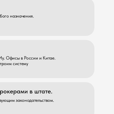
оссии и Китае.
у
в штате.
одательством.