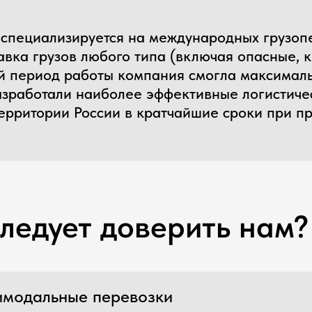
отали наиболее эффективные логистические схемы
тории России в кратчайшие сроки при привлекател
дует доверить нам?
альные перевозки
 организовать мультимодальную перевозку — то есть составить м
te China несет всю ответственность за безопасность груза, сроки
тракте. Опытные логистические специалисты подберут самый выг
рузы