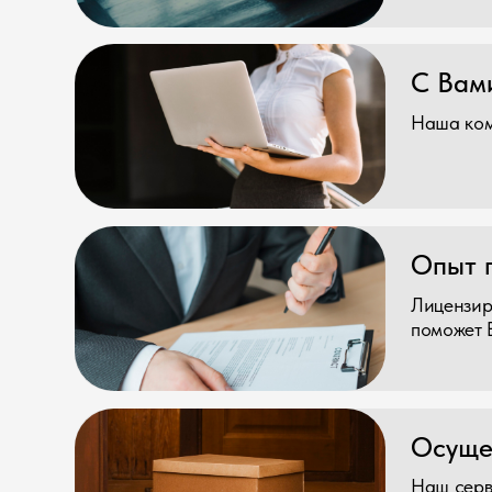
Лицензирование
поможет Вам гр
Осуществля
Наш сервис пред
обеспечивая про
доставку товаров
Честный зн
Мы зарегистриро