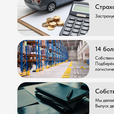
Собственные скл
Подберём оптим
логистических о
Собственны
Мы делаем полн
Выпуск декларац
С Вами ра
Наша компания н
Опыт проце