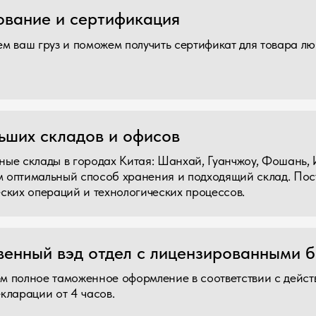
ады в городах Китая: Шанхай, Гуанчжоу, Фошань, Иу. Офисы в Р
альный способ хранения и подходящий склад. Построим систем
пераций и технологических процессов.
й вэд отдел с лицензированными брокерами 
ое таможенное оформление в соответствии с действующим закон
ии от 4 часов.
ботает персональный менеджер
аходит индивидуальный подход к каждому клиенту.
дуры лицензирования ГКРЧ, Роскомнадзор