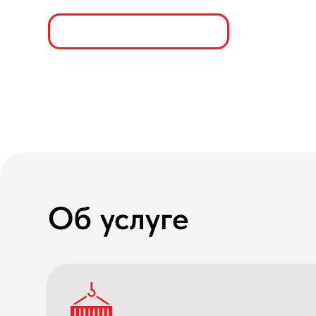
Об услуге
С 2010 года компания WhiteChina спец
нашей деятельности является доставка 
из Китая в Россию. За десятилетний п