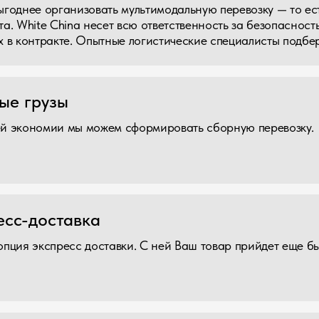
омии мы можем сформировать сборную перевозку.
оставка
кспресс доставки. С ней Ваш товар прийдет еще быстрее!
е и сертификация
груз и поможем получить сертификат для товара любого назначе
 складов и офисов