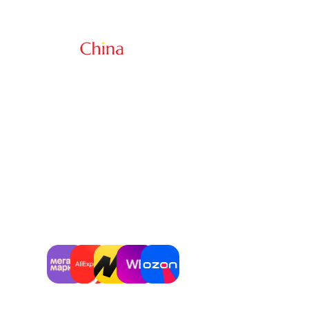
Доставка из Китая
Работа
Доставка грузов и т
от 50 кг
Китая
support@whitechina.ru
+7 (925) 154 09 99
Работаем со всеми
площадками
РАССЧИТАТЬ ДОСТАВКУ