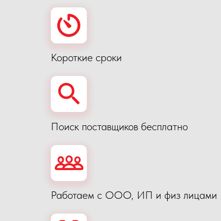
Работаем с ООО, ИП и физ лицами
Мы зарегистрированы в
системе Честный Знак
ание заказчика, подбором производителя, осущес
итая для осуществления проверки груза и заключе
а под требования заказчика, ведем переговоры о 