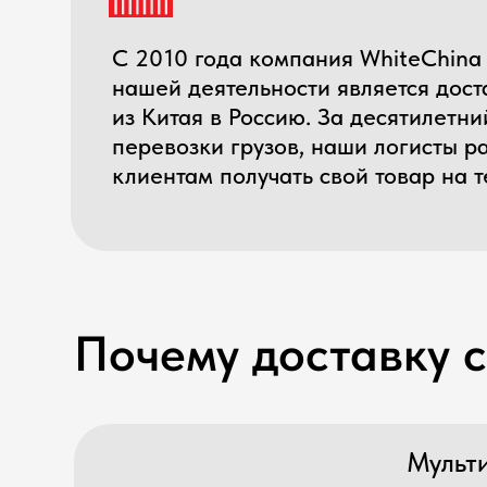
перевозки грузов, наши логисты разраб
клиентам получать свой товар на терри
Почему доставку сле
Мультимод
Иногда выгоднее
транспорта. Whi
указанных в кон
Сборные г